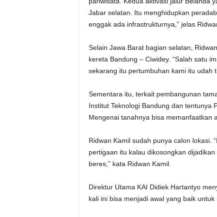
pariwisata. Kedua aktivasi jalur Belanda
Jabar selatan. Itu menghidupkan peradab
enggak ada infrastrukturnya,” jelas Ridwa
Selain Jawa Barat bagian selatan, Ridwa
kereta Bandung – Ciwidey. “Salah satu i
sekarang itu pertumbuhan kami itu udah t
Sementara itu, terkait pembangunan tam
Institut Teknologi Bandung dan tentunya
Mengenai tanahnya bisa memanfaatkan ase
Ridwan Kamil sudah punya calon lokasi. “Ka
pertigaan itu kalau dikosongkan dijadikan 
beres,” kata Ridwan Kamil.
Direktur Utama KAI Didiek Hartantyo men
kali ini bisa menjadi awal yang baik unt