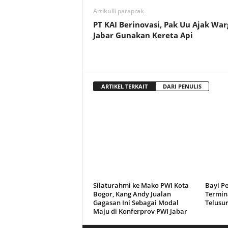
Artikulli paraprak
PT KAI Berinovasi, Pak Uu Ajak War
Jabar Gunakan Kereta Api
ARTIKEL TERKAIT
DARI PENULIS
Silaturahmi ke Mako PWI Kota
Bayi P
Bogor, Kang Andy Jualan
Termina
Gagasan Ini Sebagai Modal
Telusu
Maju di Konferprov PWI Jabar