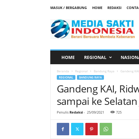
MASUK / BERGABUNG
HOME
REDAKSI
CONTA
M
e
d
i
a
S
a
HOME
REGIONAL
NASION
k
t
Beranda
Regional
Bandung Raya
Gandeng KAI,
i
REGIONAL
BANDUNG RAYA
Gandeng KAI, Ridw
sampai ke Selatan
Penulis
Redaksi
-
25/09/2021
725