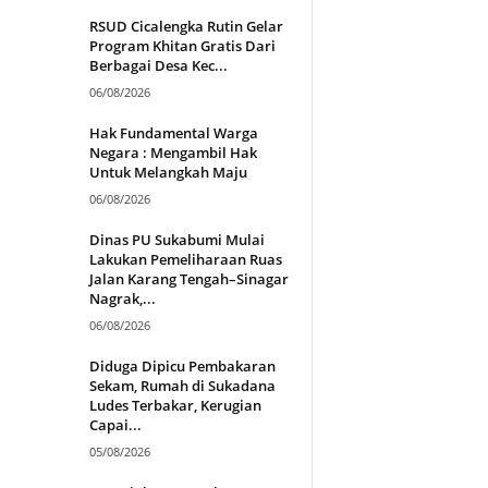
RSUD Cicalengka Rutin Gelar
Program Khitan Gratis Dari
Berbagai Desa Kec...
06/08/2026
Hak Fundamental Warga
Negara : Mengambil Hak
Untuk Melangkah Maju
06/08/2026
Dinas PU Sukabumi Mulai
Lakukan Pemeliharaan Ruas
Jalan Karang Tengah–Sinagar
Nagrak,...
06/08/2026
Diduga Dipicu Pembakaran
Sekam, Rumah di Sukadana
Ludes Terbakar, Kerugian
Capai...
05/08/2026