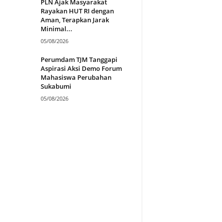
PLN Ajak Masyarakat
Rayakan HUT RI dengan
Aman, Terapkan Jarak
Minimal...
05/08/2026
Perumdam TJM Tanggapi
Aspirasi Aksi Demo Forum
Mahasiswa Perubahan
Sukabumi
05/08/2026