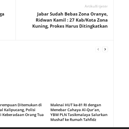
Artikulli tjetër
ga
Jabar Sudah Bebas Zona Oranye,
Ridwan Kamil : 27 Kab/Kota Zona
Kuning, Prokes Harus Ditingkatkan
erempuan Ditemukan di
Maknai HUT ke-81 RI dengan
l Kalipucang, Polisi
Menebar Cahaya Al-Qur’an,
ri Keberadaan Orang Tua
YBM PLN Tasikmalaya Salurkan
Mushaf ke Rumah Tahfidz