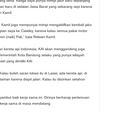
 yang lama. Ketiga saya punya mimpi jalur baru sepanjang
an baru di selatan Jawa Barat yang sekarang sepi karena
n Kamil.
n Kamil juga mempunyai mimpi mengaktifkan kembali jalur
mpian saya ke Ciwidey, karena kalau semua pakai motor
ren (naik) Pak,” kata Ridwan Kamil.
an kereta api Indonesia, KAI akan menggandeng juga
 Pemerintah Kota Bandung selaku yang punya wilayah.
t yang dimiliki KAI.
lau boleh saran lokasi itu di Laswi, ada kereta api, di
taman karena diapit jalan. Kalau itu diizinkan setahun
yambut baik kerja sama ini. Dirinya berharap pertemuan
uk kerja sama di masa mendatang.