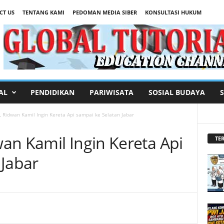
CT US
TENTANG KAMI
PEDOMAN MEDIA SIBER
KONSULTASI HUKUM
AL
PENDIDIKAN
PARIWISATA
SOSIAL BUDAYA
 Ridwan Kamil Ingin Kereta Api sampai ke Selatan Jabar
an Kamil Ingin Kereta Api
TER
 Jabar