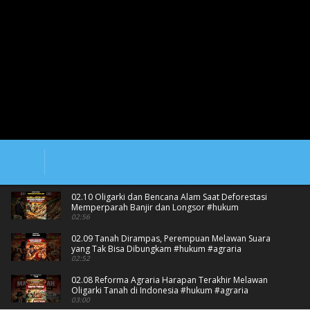
02.10 Oligarki dan Bencana Alam Saat Deforestasi
Memperparah Banjir dan Longsor #hukum
#bencanaalam
02:56
02.09 Tanah Dirampas, Perempuan Melawan Suara
yang Tak Bisa Dibungkam #hukum #agraria
#mafiatanah
02:52
02.08 Reforma Agraria Harapan Terakhir Melawan
Oligarki Tanah di Indonesia #hukum #agraria
03:00