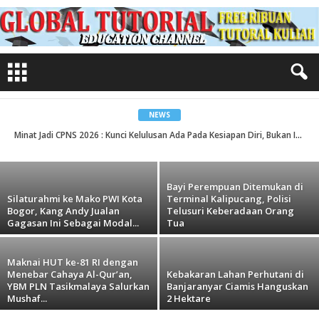
Minat Jadi CPNS 2026 : Kunci Kelulusan Ada
Pada Kesiapan Diri, Bukan Iming-Iming
NEWS
Oknum
Minat Jadi CPNS 2026 : Kunci Kelulusan Ada Pada Kesiapan Diri, Bukan Iming-Iming Oknum
Redaksi
-
08/08/2026
Bayi Perempuan Ditemukan di
Silaturahmi ke Mako PWI Kota
Terminal Kalipucang, Polisi
Bogor, Kang Andy Jualan
Telusuri Keberadaan Orang
Gagasan Ini Sebagai Modal...
Tua
Maknai HUT ke-81 RI dengan
Menebar Cahaya Al-Qur’an,
Kebakaran Lahan Perhutani di
YBM PLN Tasikmalaya Salurkan
Banjaranyar Ciamis Hanguskan
Mushaf...
2 Hektare