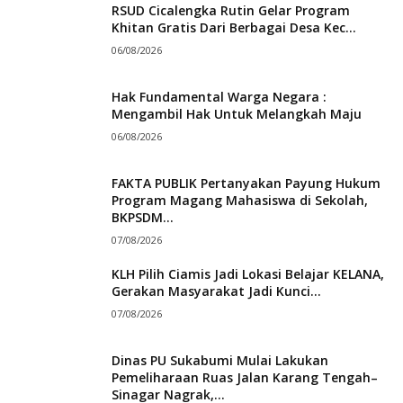
Cerdas Menyelamatkan Rumah Lelang #hukum
RSUD Cicalengka Rutin Gelar Program
03:00
Khitan Gratis Dari Berbagai Desa Kec...
02.07 Hati-Hati! Rumah Anda Tak Bisa Dilelang Kalau
06/08/2026
Sertifikat Aslinya Hilang, Ini Prosedur Hukumnya
02:58
Hak Fundamental Warga Negara :
02.06 Bank Tak Bisa Sembarang Lelang! Bedanya
Parate Eksekusi dan Eksekusi Pengadilan #hukum
Mengambil Hak Untuk Melangkah Maju
02:52
06/08/2026
02.05 Waspada Ini Kesalahan Fatal yang Bisa
Membatalkan Lelang Rumah Anda #hukum
02:57
FAKTA PUBLIK Pertanyakan Payung Hukum
Program Magang Mahasiswa di Sekolah,
02.04 Ternyata Bukan Bank Inilah Peran KPKNL & DJKN
BKPSDM...
yang Bisa Gagalkan Lelang Rumah Anda #hukum
02:59
07/08/2026
02.03 Rumah Dilelang Tanpa Pemberitahuan Ini
KLH Pilih Ciamis Jadi Lokasi Belajar KELANA,
Hukum yang Harus Kamu Tahu Sebelum Terlambat
#hukum
02:58
Gerakan Masyarakat Jadi Kunci...
02.02 Waspada Ini 7 Syarat Penting Sebelum Rumah
07/08/2026
Anda Dilelang Bank, Pahami Hukum Agar Tak
Dirugikan
02:57
Dinas PU Sukabumi Mulai Lakukan
02.01 Jangan Panik! Ini Dasar Hukum Eksekusi Rumah
Pemeliharaan Ruas Jalan Karang Tengah–
dan Cara Melindungi Hak Anda dari Lelang Bank
Sinagar Nagrak,...
02:55