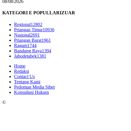
08/08/2026
KATEGORI E POPULLARIZUAR
Regional
12802
Priangan Timur
10936
Nasional
2691
Priangan Barat
1961
Ragam
1744
Bandung Raya
1394
Jabodetabek
1381
Home
Redaksi
Contact Us
Tentang Kami
Pedoman Media Siber
Konsultasi Hukum
©