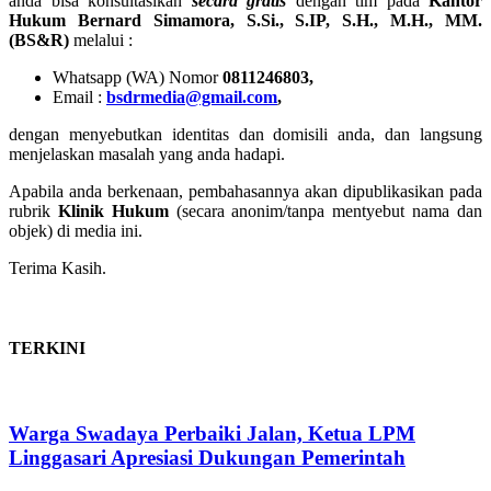
anda bisa konsultasikan
secara gratis
dengan tim pada
Kantor
Hukum Bernard Simamora, S.Si., S.IP, S.H., M.H., MM.
(BS&R)
melalui :
Whatsapp (WA) Nomor
0811246803,
Email :
bsdrmedia@gmail.com
,
dengan menyebutkan identitas dan domisili anda, dan langsung
menjelaskan masalah yang anda hadapi.
Apabila anda berkenaan, pembahasannya akan dipublikasikan pada
rubrik
Klinik Hukum
(secara anonim/tanpa mentyebut nama dan
objek) di media ini.
Terima Kasih.
TERKINI
Warga Swadaya Perbaiki Jalan, Ketua LPM
Linggasari Apresiasi Dukungan Pemerintah