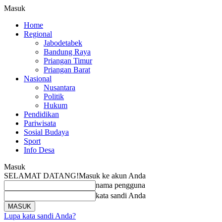
Masuk
Home
Regional
Jabodetabek
Bandung Raya
Priangan Timur
Priangan Barat
Nasional
Nusantara
Politik
Hukum
Pendidikan
Pariwisata
Sosial Budaya
Sport
Info Desa
Masuk
SELAMAT DATANG!
Masuk ke akun Anda
nama pengguna
kata sandi Anda
Lupa kata sandi Anda?