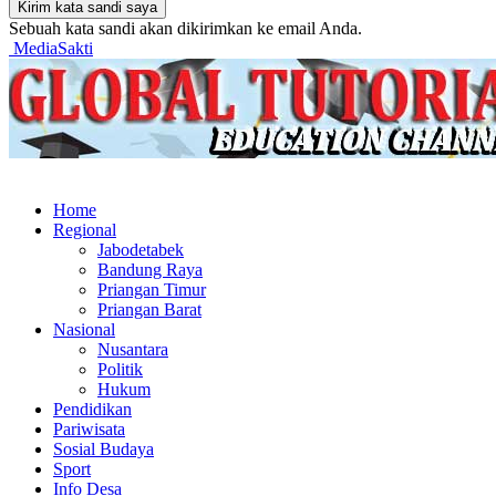
Sebuah kata sandi akan dikirimkan ke email Anda.
MediaSakti
Home
Regional
Jabodetabek
Bandung Raya
Priangan Timur
Priangan Barat
Nasional
Nusantara
Politik
Hukum
Pendidikan
Pariwisata
Sosial Budaya
Sport
Info Desa