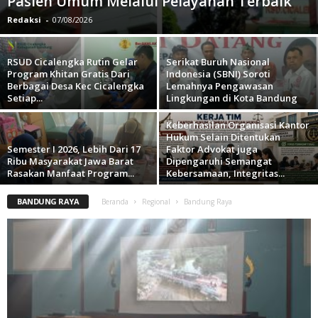
Pasien Umum Melalui Pelayanan Terbaik
Redaksi
-
07/08/2026
RSUD Cicalengka Rutin Gelar
Serikat Buruh Nasional
Program Khitan Gratis Dari
Indonesia (SBNI) Soroti
Berbagai Desa Kec Cicalengka
Lemahnya Pengawasan
Setiap...
Lingkungan di Kota Bandung
Keberhasilan Organisasi Kantor
Hukum Selain Ditentukan
Semester I 2026, Lebih Dari 17
Faktor Advokat juga
Ribu Masyarakat Jawa Barat
Dipengaruhi Semangat
Rasakan Manfaat Program...
Kebersamaan, Integritas...
BANDUNG RAYA
Beranda
Regional
Bandung Raya