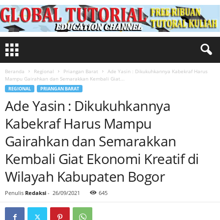
Beranda
Regional
Priangan Barat
Ade Yasin : Dikukuhkannya Kabekraf Harus
Mampu Gairahkan dan Semarakkan Kembali Giat...
REGIONAL
PRIANGAN BARAT
Ade Yasin : Dikukuhkannya
Kabekraf Harus Mampu
Gairahkan dan Semarakkan
Kembali Giat Ekonomi Kreatif di
Wilayah Kabupaten Bogor
Penulis
Redaksi
-
26/09/2021
645