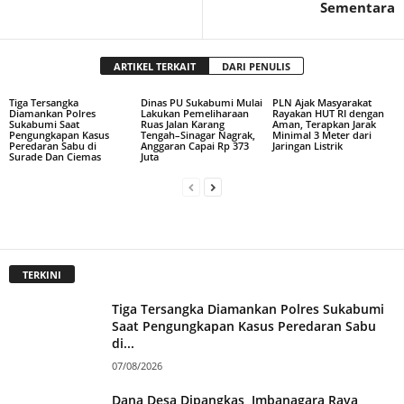
Sementara
ARTIKEL TERKAIT
DARI PENULIS
Tiga Tersangka
Dinas PU Sukabumi Mulai
PLN Ajak Masyarakat
Diamankan Polres
Lakukan Pemeliharaan
Rayakan HUT RI dengan
Sukabumi Saat
Ruas Jalan Karang
Aman, Terapkan Jarak
Pengungkapan Kasus
Tengah–Sinagar Nagrak,
Minimal 3 Meter dari
Peredaran Sabu di
Anggaran Capai Rp 373
Jaringan Listrik
Surade Dan Ciemas
Juta
TERKINI
Tiga Tersangka Diamankan Polres Sukabumi
Saat Pengungkapan Kasus Peredaran Sabu
di...
07/08/2026
Dana Desa Dipangkas, Imbanagara Raya