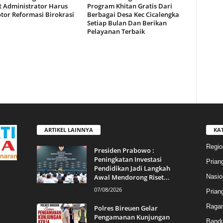
t Administrator Harus
Program Khitan Gratis Dari
tor Reformasi Birokrasi
Berbagai Desa Kec Cicalengka
Setiap Bulan Dan Berikan
Pelayanan Terbaik
ARTIKEL LAINNYA
KA
Regio
Presiden Prabowo :
Peningkatan Investasi
Prian
Pendidikan Jadi Langkah
Awal Mendorong Riset...
Nasio
07/08/2026
Prian
Raga
Polres Bireuen Gelar
Pengamanan Kunjungan
Band