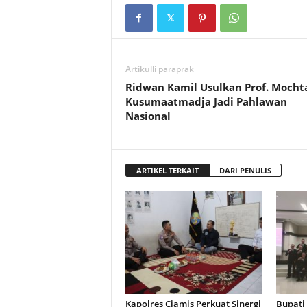
Artikulli paraprak
Ridwan Kamil Usulkan Prof. Mocht
Kusumaatmadja Jadi Pahlawan
Nasional
ARTIKEL TERKAIT
DARI PENULIS
Kapolres Ciamis Perkuat Sinergi
Bupati