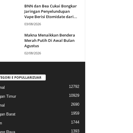
BNN dan Bea Cukai Bongkar
Jaringan Penyelundupan
Vape Berisi Etomidate dari...
03/08/2026
Makna Menaikkan Bendera
Merah Putih Di Awal Bulan
Agustus
02/08/2026
TEGORI E POPULLARIZUAR
12792
nal
10929
gan Timur
2690
nal
1959
gan Barat
1744
m
1393
ung Raya