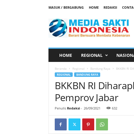
MASUK / BERGABUNG
HOME
REDAKSI
CONTA
M
e
d
i
a
S
a
HOME
REGIONAL
NASION
k
t
Beranda
Regional
Bandung Raya
BKKBN RI Di
i
REGIONAL
BANDUNG RAYA
BKKBN RI Dihara
Pemprov Jabar
Penulis
Redaksi
-
26/09/2021
632