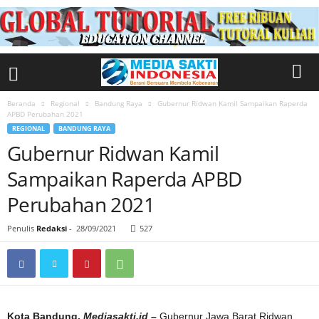
Beranda
Regional
Bandung Raya
Gubernur Ridwan Kamil Sampaikan Raperda
APBD Perubahan 2021
REGIONAL
BANDUNG RAYA
Gubernur Ridwan Kamil
Sampaikan Raperda APBD
Perubahan 2021
Penulis
Redaksi
-
28/09/2021
527
Kota Bandung,
Mediasakti.id –
Gubernur Jawa Barat Ridwan