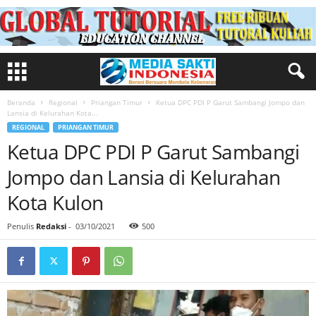
Beranda
Regional
Priangan Timur
Ketua DPC PDI P Garut Sambangi Jompo dan
Lansia di Kelurahan Kota...
REGIONAL
PRIANGAN TIMUR
Ketua DPC PDI P Garut Sambangi
Jompo dan Lansia di Kelurahan
Kota Kulon
Penulis
Redaksi
-
03/10/2021
500