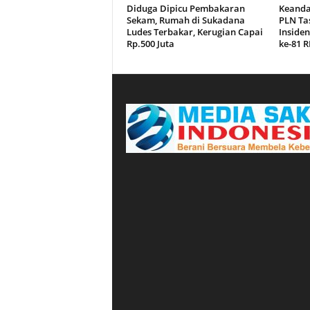
Diduga Dipicu Pembakaran
Keandal
Sekam, Rumah di Sukadana
PLN Ta
Ludes Terbakar, Kerugian Capai
Inside
Rp.500 Juta
ke-81 R