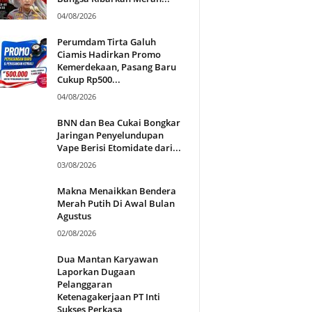
04/08/2026
Perumdam Tirta Galuh
Ciamis Hadirkan Promo
Kemerdekaan, Pasang Baru
Cukup Rp500...
04/08/2026
BNN dan Bea Cukai Bongkar
Jaringan Penyelundupan
Vape Berisi Etomidate dari...
03/08/2026
Makna Menaikkan Bendera
Merah Putih Di Awal Bulan
Agustus
02/08/2026
Dua Mantan Karyawan
Laporkan Dugaan
Pelanggaran
Ketenagakerjaan PT Inti
Sukses Perkasa