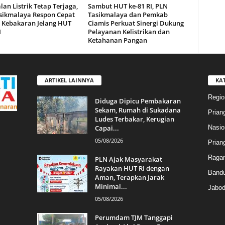
an Listrik Tetap Terjaga,
Sambut HUT ke-81 RI, PLN
sikmalaya Respon Cepat
Tasikmalaya dan Pemkab
n Kebakaran Jelang HUT
Ciamis Perkuat Sinergi Dukung
I
Pelayanan Kelistrikan dan
Ketahanan Pangan
ARTIKEL LAINNYA
KA
Regio
Diduga Dipicu Pembakaran
Sekam, Rumah di Sukadana
Prian
Ludes Terbakar, Kerugian
Capai...
Nasio
05/08/2026
Prian
Raga
PLN Ajak Masyarakat
Rayakan HUT RI dengan
Band
Aman, Terapkan Jarak
Minimal...
Jabod
05/08/2026
Perumdam TJM Tanggapi