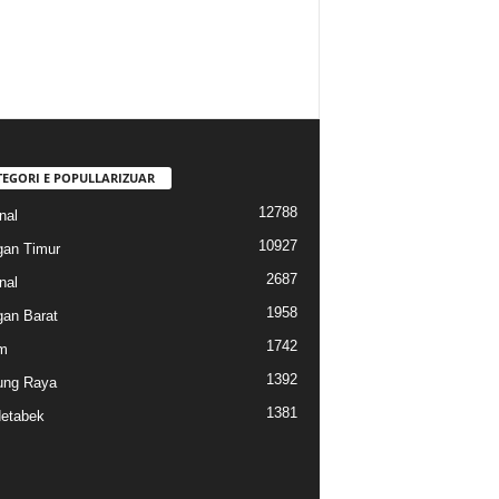
TEGORI E POPULLARIZUAR
12788
nal
10927
gan Timur
2687
nal
1958
gan Barat
1742
m
1392
ung Raya
1381
etabek