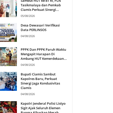
Sambut HUT ke-81 RI, PLN
Tasikmalaya dan Pemkab
Ciamis Perkuat Sinergi...
05/08/2026
Desa Dewasari Verifikasi
Data PERLINSOS
04/08/2026
PPPK Dan PPPK Paruh Waktu
Mengapit Harapan Di
Ambang HUT Kemerdekaan...
04/08/2026
Bupati Ciamis Sambut
Kapolres Baru, Perkuat
Sinergi Jaga Kondusivitas
Ciamis
04/08/2026
Kapolri Jenderal Polisi Listyo
Sigit Ajak Seluruh Elemen
Bangsa Kibarkan Merah...