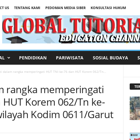
CT US
TENTANG KAMI
PEDOMAN MEDIA SIBER
KONSULTASI HUKUM
AL
PENDIDIKAN
PARIWISATA
SOSIAL BUDAYA
ti dalam rangka memperingati HUT TNI ke-76 dan HUT Korem 062/Tn...
am rangka memperingati
TER
n HUT Korem 062/Tn ke-
wilayah Kodim 0611/Garut