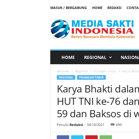
MASUK / BERGABUNG
HOME
REDAKSI
CONTA
M
e
d
i
a
S
a
HOME
REGIONAL
NASION
k
t
Beranda
Regional
Priangan Timur
Karya Bhak
i
REGIONAL
PRIANGAN TIMUR
Karya Bhakti dal
HUT TNI ke-76 da
59 dan Baksos di 
Penulis
Redaksi
-
04/10/2021
699