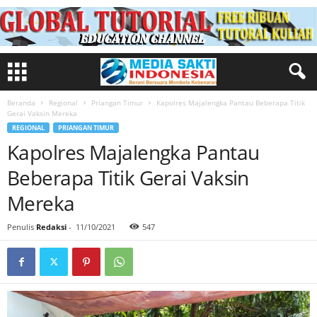
Beranda
Regional
Priangan Timur
Kapolres Majalengka Pantau Beberapa Titik
Gerai Vaksin Mereka
REGIONAL
PRIANGAN TIMUR
Kapolres Majalengka Pantau
Beberapa Titik Gerai Vaksin
Mereka
Penulis
Redaksi
-
11/10/2021
547