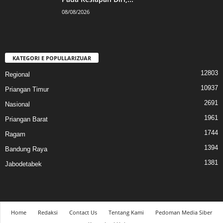
08/08/2026
KATEGORI E POPULLARIZUAR
12803
Regional
10937
Priangan Timur
2691
Nasional
1961
Priangan Barat
1744
Ragam
1394
Bandung Raya
1381
Jabodetabek
Home
Redaksi
Contact Us
Tentang Kami
Pedoman Media Siber