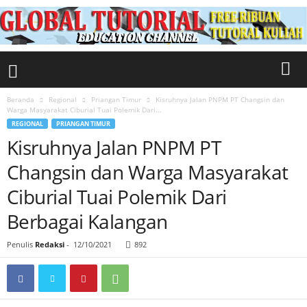
Beranda
Regional
Priangan Timur
Kisruhnya Jalan PNPM PT Changsin dan
Warga Masyarakat Ciburial Tuai Polemik Dari...
REGIONAL
PRIANGAN TIMUR
Kisruhnya Jalan PNPM PT
Changsin dan Warga Masyarakat
Ciburial Tuai Polemik Dari
Berbagai Kalangan
Penulis
Redaksi
-
12/10/2021
892