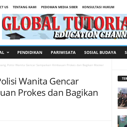
CT US
TENTANG KAMI
PEDOMAN MEDIA SIBER
KONSULTASI HUKUM
AL
PENDIDIKAN
PARIWISATA
SOSIAL BUDAYA
bang, Polisi Wanita Gencar Sampaikan Himbauan Prokes dan Bagikan Masker
olisi Wanita Gencar
TER
an Prokes dan Bagikan