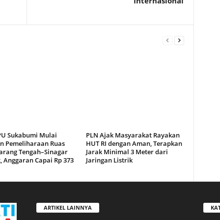
Internasional
PU Sukabumi Mulai
PLN Ajak Masyarakat Rayakan
n Pemeliharaan Ruas
HUT RI dengan Aman, Terapkan
Karang Tengah–Sinagar
Jarak Minimal 3 Meter dari
, Anggaran Capai Rp 373
Jaringan Listrik
ARTIKEL LAINNYA
KA