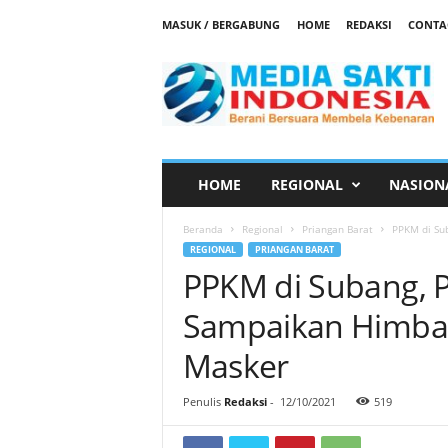
MASUK / BERGABUNG
HOME
REDAKSI
CONTA
M
e
d
i
a
S
a
HOME
REGIONAL
NASION
k
t
Beranda
Regional
Priangan Barat
PPKM di Su
i
REGIONAL
PRIANGAN BARAT
PPKM di Subang, P
Sampaikan Himbau
Masker
Penulis
Redaksi
-
12/10/2021
519