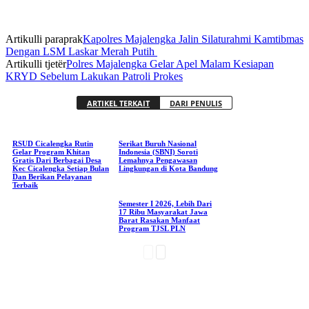
Artikulli paraprak
Kapolres Majalengka Jalin Silaturahmi Kamtibmas
Dengan LSM Laskar Merah Putih
Artikulli tjetër
Polres Majalengka Gelar Apel Malam Kesiapan
KRYD Sebelum Lakukan Patroli Prokes
ARTIKEL TERKAIT
DARI PENULIS
RSUD Cicalengka Rutin
Serikat Buruh Nasional
Gelar Program Khitan
Indonesia (SBNI) Soroti
Gratis Dari Berbagai Desa
Lemahnya Pengawasan
Kec Cicalengka Setiap Bulan
Lingkungan di Kota Bandung
Dan Berikan Pelayanan
Terbaik
Semester I 2026, Lebih Dari
17 Ribu Masyarakat Jawa
Barat Rasakan Manfaat
Program TJSL PLN