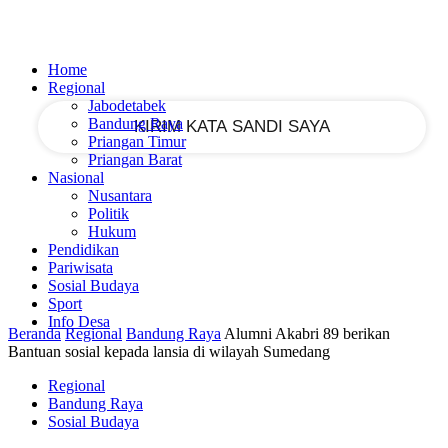
email Anda
Home
Regional
Jabodetabek
Bandung Raya
Priangan Timur
Priangan Barat
Nasional
Nusantara
Politik
Hukum
Pendidikan
Pariwisata
Sosial Budaya
Sport
Info Desa
Beranda
Regional
Bandung Raya
Alumni Akabri 89 berikan
Bantuan sosial kepada lansia di wilayah Sumedang
Regional
Bandung Raya
Sosial Budaya