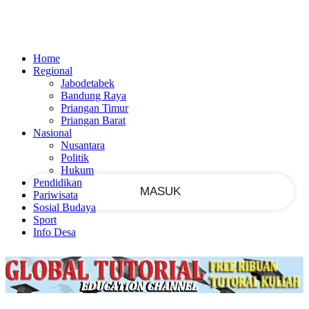
Masuk
PEMULIHAN PASSWORD
MASUK
SELAMAT DATANG!
Home
Masuk ke akun Anda
Regional
Jabodetabek
Bandung Raya
Priangan Timur
Priangan Barat
nama pengguna
Nasional
Nusantara
kata sandi Anda
Politik
Hukum
Pendidikan
Pariwisata
Sosial Budaya
Sport
Lupa kata sandi Anda?
Info Desa
Memulihkan kata sandi anda