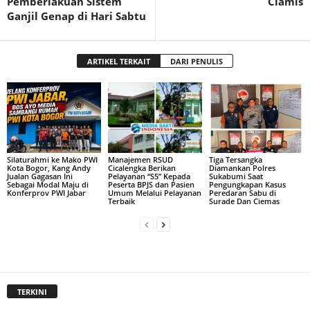
Pemberlakuan Sistem
Ciamis
Ganjil Genap di Hari Sabtu
ARTIKEL TERKAIT
DARI PENULIS
Silaturahmi ke Mako PWI
Manajemen RSUD
Tiga Tersangka
Kota Bogor, Kang Andy
Cicalengka Berikan
Diamankan Polres
Jualan Gagasan Ini
Pelayanan “S5” Kepada
Sukabumi Saat
Sebagai Modal Maju di
Peserta BPJS dan Pasien
Pengungkapan Kasus
Konferprov PWI Jabar
Umum Melalui Pelayanan
Peredaran Sabu di
Terbaik
Surade Dan Ciemas
TERKINI