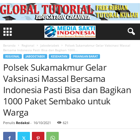
Beranda
Regional
Jabodetabek
Polsek Sukamakmur Gelar Vaksinasi Massal
Bersama Indonesia Pasti Bisa dan Bagikan 1000...
REGIONAL
JABODETABEK
KESEHATAN
PRIANGAN BARAT
Polsek Sukamakmur Gelar
Vaksinasi Massal Bersama
Indonesia Pasti Bisa dan Bagikan
1000 Paket Sembako untuk
Warga
Penulis
Redaksi
-
16/10/2021
621