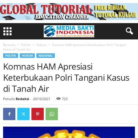
Beranda
Politik
Hukum
Komnas HAM Apresiasi Keterbukaan Polri Tangani
Kasus di Tanah Air
POLITIK
HUKUM
NASIONAL
Komnas HAM Apresiasi
Keterbukaan Polri Tangani Kasus
di Tanah Air
Penulis
Redaksi
-
20/10/2021
723