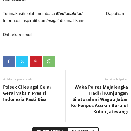
Terimakasih telah membaca
Mediasakti.id
Dapatkan
Informasi Inspiratif dan
Insight
di email kamu
Daftarkan email
Artikulli paraprak
Artikulli tjetër
Polsek Cileungsi Gelar
Waka Polres Majalengka
Gerai Vaksin Presisi
Hadiri Kunjungan
Indonesia Pasti Bisa
Silaturahmi Wagub Jabar
Ke Ponpes Assikin Burujul
Kulon Jatiwangi
ARTIKEL TERKAIT
DARI PENULIS