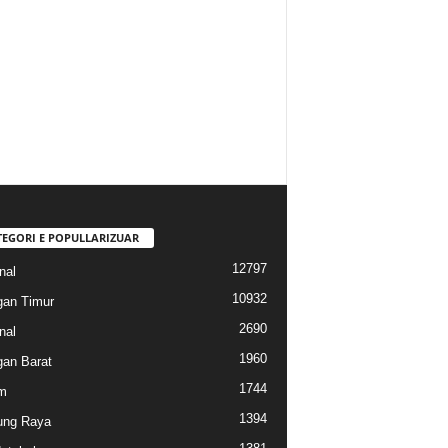
TEGORI E POPULLARIZUAR
12797
nal
10932
gan Timur
2690
nal
1960
gan Barat
1744
m
1394
ung Raya