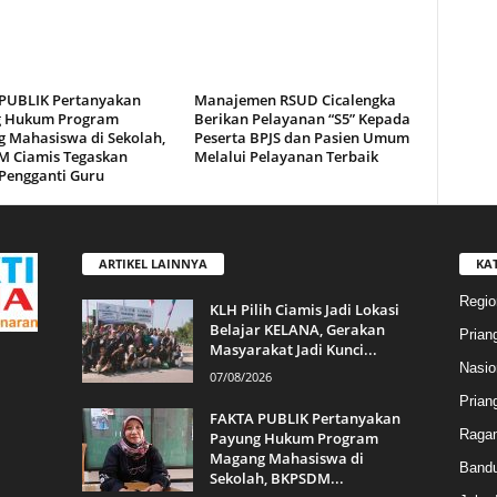
PUBLIK Pertanyakan
Manajemen RSUD Cicalengka
g Hukum Program
Berikan Pelayanan “S5” Kepada
 Mahasiswa di Sekolah,
Peserta BPJS dan Pasien Umum
 Ciamis Tegaskan
Melalui Pelayanan Terbaik
Pengganti Guru
ARTIKEL LAINNYA
KA
Regio
KLH Pilih Ciamis Jadi Lokasi
Belajar KELANA, Gerakan
Prian
Masyarakat Jadi Kunci...
Nasio
07/08/2026
Prian
FAKTA PUBLIK Pertanyakan
Raga
Payung Hukum Program
Magang Mahasiswa di
Band
Sekolah, BKPSDM...