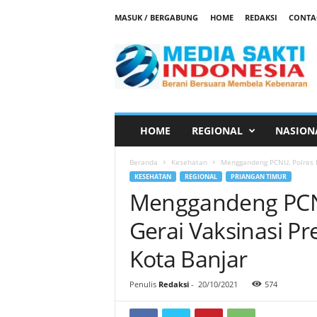
MASUK / BERGABUNG
HOME
REDAKSI
CONTA
M
e
d
i
a
S
a
HOME
REGIONAL
NASION
k
t
Beranda
Kesehatan
Menggandeng PCNU, Polres Ba
i
KESEHATAN
REGIONAL
PRIANGAN TIMUR
Menggandeng PCNU
Gerai Vaksinasi Pr
Kota Banjar
Penulis
Redaksi
-
20/10/2021
574