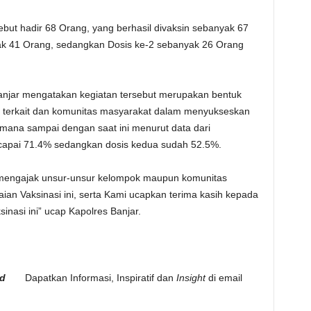
sebut hadir 68 Orang, yang berhasil divaksin sebanyak 67
ak 41 Orang, sedangkan Dosis ke-2 sebanyak 26 Orang
 Banjar mengatakan kegiatan tersebut merupakan bentuk
er terkait dan komunitas masyarakat dalam menyukseskan
 mana sampai dengan saat ini menurut data dari
capai 71.4% sedangkan dosis kedua sudah 52.5%.
 mengajak unsur-unsur kelompok maupun komunitas
n Vaksinasi ini, serta Kami ucapkan terima kasih kepada
nasi ini” ucap Kapolres Banjar.
i.id
Dapatkan Informasi, Inspiratif dan
Insight
di email