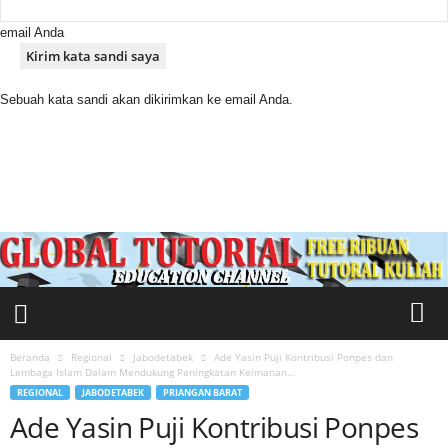
email Anda
Sebuah kata sandi akan dikirimkan ke email Anda.
M
e
d
i
a
S
a
k
t
i
Beranda
Regional
Jabodetabek
Ade Yasin Puji Kontribusi Ponpes dan
Lembaga Islam Dalam Mendukung Peningkatan Keimanan...
REGIONAL
JABODETABEK
PRIANGAN BARAT
Ade Yasin Puji Kontribusi Ponpes