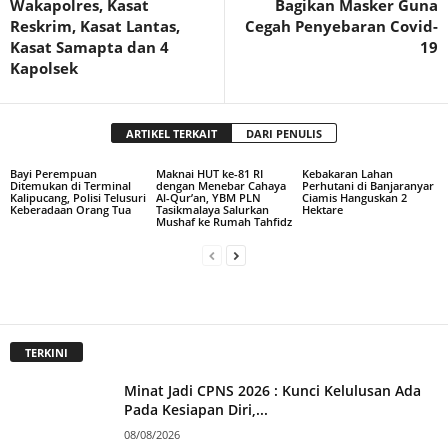
Wakapolres, Kasat
Bagikan Masker Guna
Reskrim, Kasat Lantas,
Cegah Penyebaran Covid-
Kasat Samapta dan 4
19
Kapolsek
ARTIKEL TERKAIT
DARI PENULIS
Bayi Perempuan
Maknai HUT ke-81 RI
Kebakaran Lahan
Ditemukan di Terminal
dengan Menebar Cahaya
Perhutani di Banjaranyar
Kalipucang, Polisi Telusuri
Al-Qur’an, YBM PLN
Ciamis Hanguskan 2
Keberadaan Orang Tua
Tasikmalaya Salurkan
Hektare
Mushaf ke Rumah Tahfidz
TERKINI
Minat Jadi CPNS 2026 : Kunci Kelulusan Ada
Pada Kesiapan Diri,...
08/08/2026