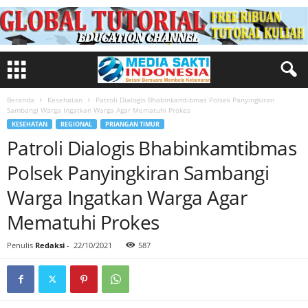
Beranda
Kesehatan
Patroli Dialogis Bhabinkamtibmas Polsek Panyingkiran
Sambangi Warga Ingatkan Warga Agar Mematuhi Prokes
KESEHATAN
REGIONAL
PRIANGAN TIMUR
Patroli Dialogis Bhabinkamtibmas
Polsek Panyingkiran Sambangi
Warga Ingatkan Warga Agar
Mematuhi Prokes
Penulis
Redaksi
-
22/10/2021
587