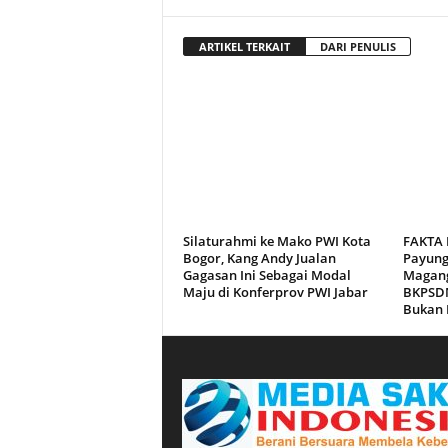
ARTIKEL TERKAIT
DARI PENULIS
Silaturahmi ke Mako PWI Kota
FAKTA 
Bogor, Kang Andy Jualan
Payun
Gagasan Ini Sebagai Modal
Magang
Maju di Konferprov PWI Jabar
BKPSDM
Bukan 