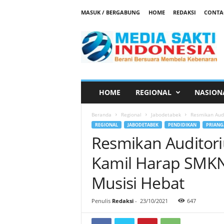
MASUK / BERGABUNG
HOME
REDAKSI
CONTA
M
e
d
i
a
S
a
HOME
REGIONAL
NASION
k
t
Beranda
Regional
Jabodetabek
Resmikan Audi
i
REGIONAL
JABODETABEK
PENDIDIKAN
PRIANG
Resmikan Auditor
Kamil Harap SMKN
Musisi Hebat
Penulis
Redaksi
-
23/10/2021
647