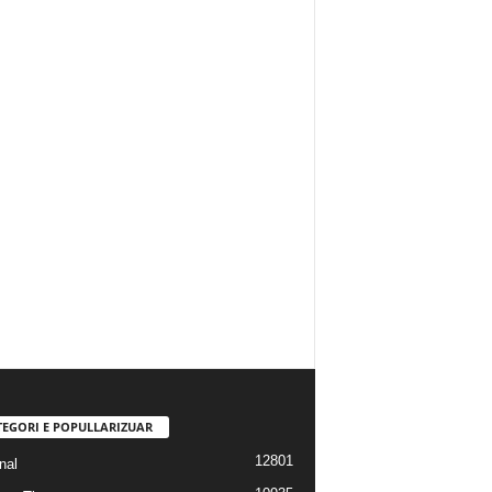
TEGORI E POPULLARIZUAR
12801
nal