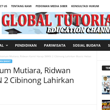
CT US
TENTANG KAMI
PEDOMAN MEDIA SIBER
KONSULTASI HUKUM
AL
PENDIDIKAN
PARIWISATA
SOSIAL BUDAYA
torium Mutiara, Ridwan Kamil Harap SMKN 2 Cibinong Lahirkan Musisi Hebat
AN BARAT
ium Mutiara, Ridwan
TER
 2 Cibinong Lahirkan