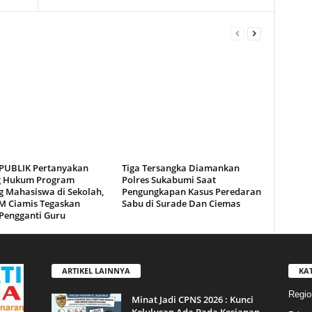
PUBLIK Pertanyakan
Tiga Tersangka Diamankan
g Hukum Program
Polres Sukabumi Saat
 Mahasiswa di Sekolah,
Pengungkapan Kasus Peredaran
 Ciamis Tegaskan
Sabu di Surade Dan Ciemas
Pengganti Guru
ARTIKEL LAINNYA
KA
Regio
Minat Jadi CPNS 2026 : Kunci
Kelulusan Ada Pada Kesiapan