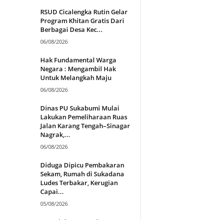
RSUD Cicalengka Rutin Gelar
Program Khitan Gratis Dari
Berbagai Desa Kec...
06/08/2026
Hak Fundamental Warga
Negara : Mengambil Hak
Untuk Melangkah Maju
06/08/2026
Dinas PU Sukabumi Mulai
Lakukan Pemeliharaan Ruas
Jalan Karang Tengah–Sinagar
Nagrak,...
06/08/2026
Diduga Dipicu Pembakaran
Sekam, Rumah di Sukadana
Ludes Terbakar, Kerugian
Capai...
05/08/2026