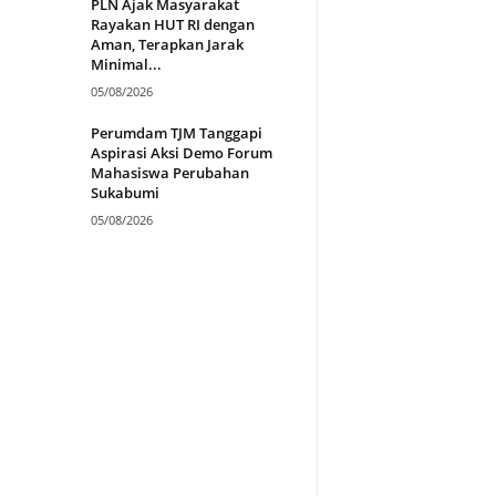
PLN Ajak Masyarakat
Rayakan HUT RI dengan
Aman, Terapkan Jarak
Minimal...
05/08/2026
Perumdam TJM Tanggapi
Aspirasi Aksi Demo Forum
Mahasiswa Perubahan
Sukabumi
05/08/2026