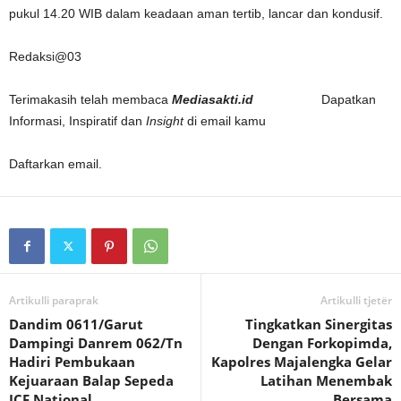
pukul 14.20 WIB dalam keadaan aman tertib, lancar dan kondusif.
Redaksi@03
Terimakasih telah membaca
Mediasakti.id
Dapatkan
Informasi, Inspiratif dan
Insight
di email kamu
Daftarkan email.
Artikulli paraprak
Artikulli tjetër
Dandim 0611/Garut
Tingkatkan Sinergitas
Dampingi Danrem 062/Tn
Dengan Forkopimda,
Hadiri Pembukaan
Kapolres Majalengka Gelar
Kejuaraan Balap Sepeda
Latihan Menembak
ICF National
Bersama