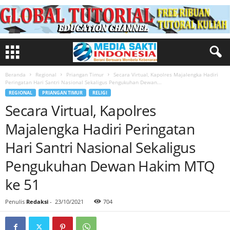
Beranda
Regional
Priangan Timur
Secara Virtual, Kapolres Majalengka Hadiri
Peringatan Hari Santri Nasional Sekaligus Pengukuhan Dewan...
REGIONAL
PRIANGAN TIMUR
RELIGI
Secara Virtual, Kapolres
Majalengka Hadiri Peringatan
Hari Santri Nasional Sekaligus
Pengukuhan Dewan Hakim MTQ
ke 51
Penulis
Redaksi
-
23/10/2021
704