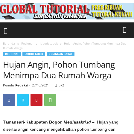
Beranda
Regional
Jabodetabek
Hujan Angin, Pohon Tumbang Menimpa Dua
Rumah Warga
REGIONAL
JABODETABEK
PRIANGAN BARAT
Hujan Angin, Pohon Tumbang
Menimpa Dua Rumah Warga
Penulis
Redaksi
-
27/10/2021
572
Tamansari-Kabupaten Bogor,
Mediasakti.id –
Hujan yang
disertai angin kencang mengakibatkan pohon tumbang dan