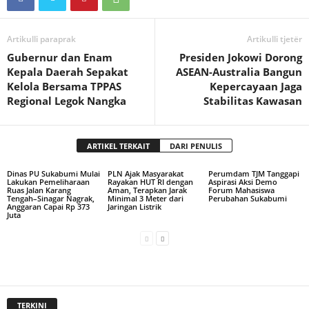
Artikulli paraprak
Artikulli tjetër
Gubernur dan Enam
Presiden Jokowi Dorong
Kepala Daerah Sepakat
ASEAN-Australia Bangun
Kelola Bersama TPPAS
Kepercayaan Jaga
Regional Legok Nangka
Stabilitas Kawasan
ARTIKEL TERKAIT
DARI PENULIS
Dinas PU Sukabumi Mulai
PLN Ajak Masyarakat
Perumdam TJM Tanggapi
Lakukan Pemeliharaan
Rayakan HUT RI dengan
Aspirasi Aksi Demo
Ruas Jalan Karang
Aman, Terapkan Jarak
Forum Mahasiswa
Tengah–Sinagar Nagrak,
Minimal 3 Meter dari
Perubahan Sukabumi
Anggaran Capai Rp 373
Jaringan Listrik
Juta
TERKINI