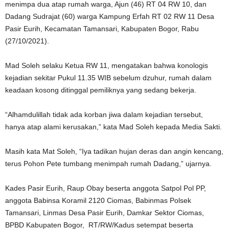
menimpa dua atap rumah warga, Ajun (46) RT 04 RW 10, dan
Dadang Sudrajat (60) warga Kampung Erfah RT 02 RW 11 Desa
Pasir Eurih, Kecamatan Tamansari, Kabupaten Bogor, Rabu
(27/10/2021).
Mad Soleh selaku Ketua RW 11, mengatakan bahwa konologis
kejadian sekitar Pukul 11.35 WIB sebelum dzuhur, rumah dalam
keadaan kosong ditinggal pemiliknya yang sedang bekerja.
“Alhamdulillah tidak ada korban jiwa dalam kejadian tersebut,
hanya atap alami kerusakan,” kata Mad Soleh kepada Media Sakti.
Masih kata Mat Soleh, “Iya tadikan hujan deras dan angin kencang,
terus Pohon Pete tumbang menimpah rumah Dadang,” ujarnya.
Kades Pasir Eurih, Raup Obay beserta anggota Satpol Pol PP,
anggota Babinsa Koramil 2120 Ciomas, Babinmas Polsek
Tamansari, Linmas Desa Pasir Eurih, Damkar Sektor Ciomas,
BPBD Kabupaten Bogor, RT/RW/Kadus setempat beserta