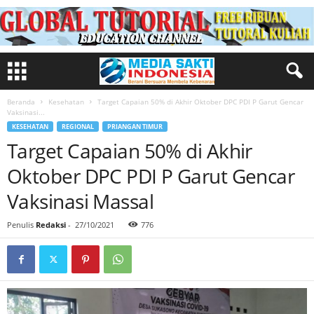
Beranda
Kesehatan
Target Capaian 50% di Akhir Oktober DPC PDI P Garut Gencar
Vaksinasi...
KESEHATAN
REGIONAL
PRIANGAN TIMUR
Target Capaian 50% di Akhir
Oktober DPC PDI P Garut Gencar
Vaksinasi Massal
Penulis
Redaksi
-
27/10/2021
776