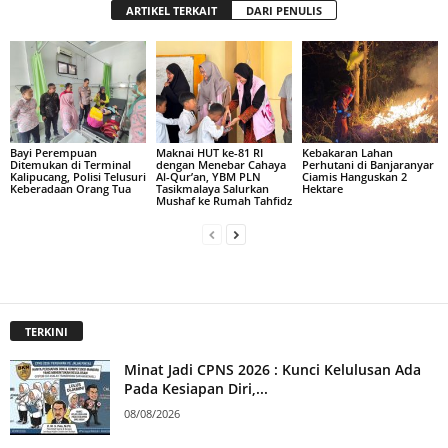
ARTIKEL TERKAIT
DARI PENULIS
Bayi Perempuan
Maknai HUT ke-81 RI
Kebakaran Lahan
Ditemukan di Terminal
dengan Menebar Cahaya
Perhutani di Banjaranyar
Kalipucang, Polisi Telusuri
Al-Qur’an, YBM PLN
Ciamis Hanguskan 2
Keberadaan Orang Tua
Tasikmalaya Salurkan
Hektare
Mushaf ke Rumah Tahfidz
TERKINI
Minat Jadi CPNS 2026 : Kunci Kelulusan Ada
Pada Kesiapan Diri,...
08/08/2026