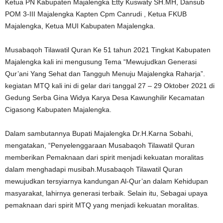
Ketua PN Kabupaten Majalengka Etty Kuswaty SH.MH, Dansub
POM 3-III Majalengka Kapten Cpm Canrudi , Ketua FKUB
Majalengka, Ketua MUI Kabupaten Majalengka.
Musabaqoh Tilawatil Quran Ke 51 tahun 2021 Tingkat Kabupaten
Majalengka kali ini mengusung Tema “Mewujudkan Generasi
Qur’ani Yang Sehat dan Tangguh Menuju Majalengka Raharja”.
kegiatan MTQ kali ini di gelar dari tanggal 27 – 29 Oktober 2021 di
Gedung Serba Gina Widya Karya Desa Kawunghilir Kecamatan
Cigasong Kabupaten Majalengka.
Dalam sambutannya Bupati Majalengka Dr.H.Karna Sobahi,
mengatakan, “Penyelenggaraan Musabaqoh Tilawatil Quran
memberikan Pemaknaan dari spirit menjadi kekuatan moralitas
dalam menghadapi musibah.Musabaqoh Tilawatil Quran
mewujudkan tersyiarnya kandungan Al-Qur’an dalam Kehidupan
masyarakat, lahirnya generasi terbaik. Selain itu, Sebagai upaya
pemaknaan dari spirit MTQ yang menjadi kekuatan moralitas.