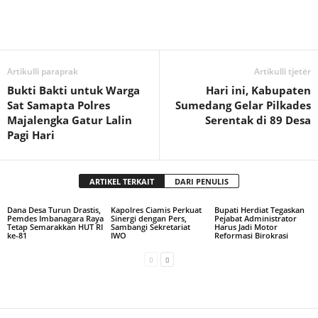
Artikulli paraprak
Artikulli tjetër
Bukti Bakti untuk Warga
Hari ini, Kabupaten
Sat Samapta Polres
Sumedang Gelar Pilkades
Majalengka Gatur Lalin
Serentak di 89 Desa
Pagi Hari
ARTIKEL TERKAIT
DARI PENULIS
Dana Desa Turun Drastis,
Kapolres Ciamis Perkuat
Bupati Herdiat Tegaskan
Pemdes Imbanagara Raya
Sinergi dengan Pers,
Pejabat Administrator
Tetap Semarakkan HUT RI
Sambangi Sekretariat
Harus Jadi Motor
ke-81
IWO
Reformasi Birokrasi