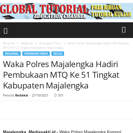
Beranda
Regional
Priangan Timur
Waka Polres Majalengka Hadiri Pembukaan
MTQ Ke 51 Tingkat Kabupaten Majalengka
REGIONAL
PRIANGAN TIMUR
RELIGI
Waka Polres Majalengka Hadiri
Pembukaan MTQ Ke 51 Tingkat
Kabupaten Majalengka
Penulis
Redaksi
-
27/10/2021
551
Majalengka
,
Mediasakti.id,-
Waka Polres Majalengka Kompol