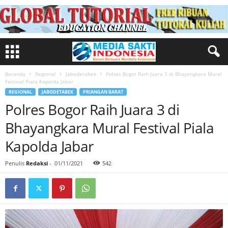
Beranda
Regional
Jabodetabek
Polres Bogor Raih Juara 3 di Bhayangkara Mural
Festival Piala Kapolda Jabar
REGIONAL
JABODETABEK
PRIANGAN BARAT
Polres Bogor Raih Juara 3 di
Bhayangkara Mural Festival Piala
Kapolda Jabar
Penulis
Redaksi
-
01/11/2021
542