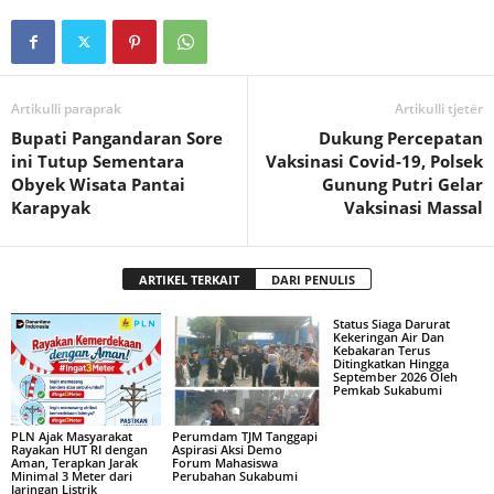
Artikulli paraprak
Artikulli tjetër
Bupati Pangandaran Sore
Dukung Percepatan
ini Tutup Sementara
Vaksinasi Covid-19, Polsek
Obyek Wisata Pantai
Gunung Putri Gelar
Karapyak
Vaksinasi Massal
ARTIKEL TERKAIT
DARI PENULIS
Status Siaga Darurat
Kekeringan Air Dan
Kebakaran Terus
Ditingkatkan Hingga
September 2026 Oleh
Pemkab Sukabumi
PLN Ajak Masyarakat
Perumdam TJM Tanggapi
Rayakan HUT RI dengan
Aspirasi Aksi Demo
Aman, Terapkan Jarak
Forum Mahasiswa
Minimal 3 Meter dari
Perubahan Sukabumi
Jaringan Listrik