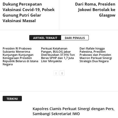
Dukung Percepatan
Dari Roma, Presiden
Vaksinasi Covid-19, Polsek
Jokowi Bertolak ke
Gunung Putri Gelar
Glasgow
Vaksinasi Massal
ARTIKEL TERKAIT
DARI PENULIS
Presiden RI Prabowo
Perkuat Ketahanan
Dari Rafale hingga
Subianto Menerima
Pangan, BULOG Jabar
Palestina, Presiden
Kunjungan Kunjungan
Distribusikan 37.916 Ton
Prabowo dan Presiden
Kenegaraan Presiden
Beras SPHP dan 1,7 Juta
Macron Perkuat Sinergi
Republik Belarus di Istana
Liter Minyakita
Strategis Dua Negara
Negara
TERKINI
Kapolres Ciamis Perkuat Sinergi dengan Pers,
Sambangi Sekretariat IWO