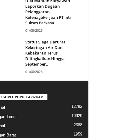
Dua Mantan Karyawan
Laporkan Dugaan
Pelanggaran
Ketenagakerjaan PT Inti
Sukses Perkasa
01/08/2026
Status Siaga Darurat
Kekeringan Air Dan
Kebakaran Terus
Ditingkatkan Hingga
September...
01/08/2026
TEGORI E POPULLARIZUAR
12792
nal
10929
gan Timur
2688
nal
1959
gan Barat