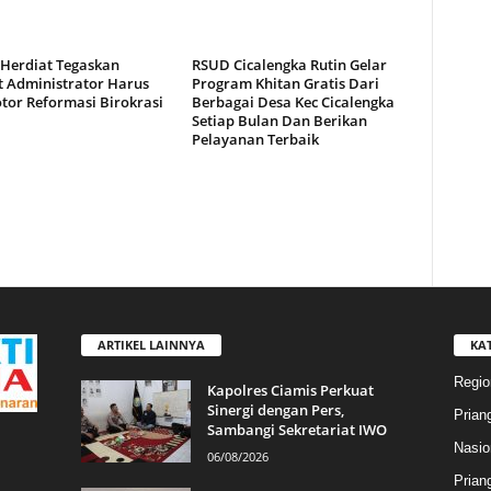
 Herdiat Tegaskan
RSUD Cicalengka Rutin Gelar
t Administrator Harus
Program Khitan Gratis Dari
tor Reformasi Birokrasi
Berbagai Desa Kec Cicalengka
Setiap Bulan Dan Berikan
Pelayanan Terbaik
ARTIKEL LAINNYA
KA
Regio
Kapolres Ciamis Perkuat
Sinergi dengan Pers,
Prian
Sambangi Sekretariat IWO
Nasio
06/08/2026
Prian