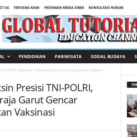
CT US
TENTANG KAMI
PEDOMAN MEDIA SIBER
KONSULTASI HUKUM
AL
PENDIDIKAN
PARIWISATA
SOSIAL BUDAYA
i TNI-POLRI, Mapolsek di Wanaraja Garut Gencar Laksanakan Kegiatan...
in Presisi TNI-POLRI,
TER
raja Garut Gencar
an Vaksinasi