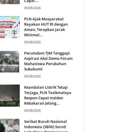
Capai...
05/08/2026
PLN Ajak Masyarakat
Rayakan HUT RI dengan
Aman, Terapkan Jarak
Minimal...
05/08/2026
Perumdam TJM Tanggapi
Aspirasi Aksi Demo Forum
Mahasiswa Perubahan
Sukabumi
05/08/2026
Keandalan Listrik Tetap
Terjaga, PLN Tasikmalaya
Respon Cepat Insiden
Kebakaran Jelang...
05/08/2026
Serikat Buruh Nasional
Indonesia (SBNI) Soroti
Lemahnya Pengawasan