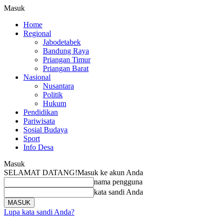
Masuk
Home
Regional
Jabodetabek
Bandung Raya
Priangan Timur
Priangan Barat
Nasional
Nusantara
Politik
Hukum
Pendidikan
Pariwisata
Sosial Budaya
Sport
Info Desa
Masuk
SELAMAT DATANG!
Masuk ke akun Anda
nama pengguna
kata sandi Anda
Lupa kata sandi Anda?