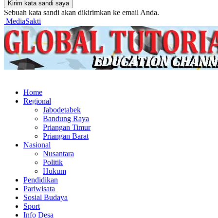
Sebuah kata sandi akan dikirimkan ke email Anda.
MediaSakti
Home
Regional
Jabodetabek
Bandung Raya
Priangan Timur
Priangan Barat
Nasional
Nusantara
Politik
Hukum
Pendidikan
Pariwisata
Sosial Budaya
Sport
Info Desa