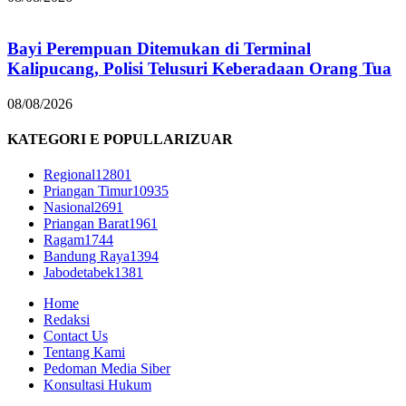
Bayi Perempuan Ditemukan di Terminal
Kalipucang, Polisi Telusuri Keberadaan Orang Tua
08/08/2026
KATEGORI E POPULLARIZUAR
Regional
12801
Priangan Timur
10935
Nasional
2691
Priangan Barat
1961
Ragam
1744
Bandung Raya
1394
Jabodetabek
1381
Home
Redaksi
Contact Us
Tentang Kami
Pedoman Media Siber
Konsultasi Hukum