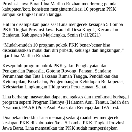
Provinsi Jawa Barat Lina Marlina Ruzhan mendorong pemda
kabupaten/kota konsisten menginternalisasi 10 program PKK
sampai ke tingkat rumah tangga.
Hal ini disampaikan pada saat Lina mengecek kesiapan 5 Lomba
PKK Tingkat Provinsi Jawa Barat di Desa Kagok, Kecamatan
Banjaran, Kabupaten Majalengka, Senin (1/11/2021).
“Mudah-mudah 10 program pokok PKK benar-benar bisa
disosialisasikan mulai dari diri pribadi, keluarga dan lingkungan,”
ujar Lina Marlina Ruzhan.
Kesepuluh program pokok PKK yakni Penghayatan dan
Pengamalan Pancasila, Gotong Royong, Pangan, Sandang
Perumahan dan Tata Laksana Rumah Tangga, Pendidikan dan
Ketrampilan, Kesehatan, Pengembangan Kehidupan Berkoperasi,
Kelestarian Lingkungan Hidup serta Perencanaan Sehat.
Lina berharap masyarakat dapat mengakses dan menikmati berbagai
program seperti Program Hatinya (Halaman Asri, Teratur, Indah dan
Nyaman), PAAR (Pola Asuh Anak dan Remaja) dan IVA Test.
Dua pekan terakhir Lina memang sedang roadshow mengecek
kesiapan PKK di kabupaten/kota 5 Lomba PKK Tingkat Provinsi
Jawa Barat. Lina memastikan tim PKK sudah mempersiapkan