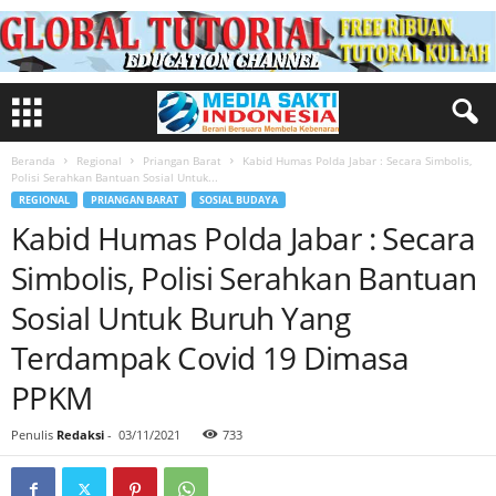
Beranda
Regional
Priangan Barat
Kabid Humas Polda Jabar : Secara Simbolis,
Polisi Serahkan Bantuan Sosial Untuk...
REGIONAL
PRIANGAN BARAT
SOSIAL BUDAYA
Kabid Humas Polda Jabar : Secara
Simbolis, Polisi Serahkan Bantuan
Sosial Untuk Buruh Yang
Terdampak Covid 19 Dimasa
PPKM
Penulis
Redaksi
-
03/11/2021
733