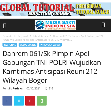
Beranda
Regional
Jabodetabek
Danrem 061/Sk Pimpin Apel Gabungan TNI-
POLRI Wujudkan Kamtimas Antisipasi Reuni 212 Wilayah...
REGIONAL
JABODETABEK
PRIANGAN BARAT
Danrem 061/Sk Pimpin Apel
Gabungan TNI-POLRI Wujudkan
Kamtimas Antisipasi Reuni 212
Wilayah Bogor
Penulis
Redaksi
-
02/12/2021
516