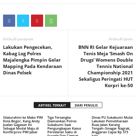
Artikulli paraprak
Artikulli tjetër
Lakukan Pengecekan,
BNN RI Gelar Kejuaraan
Kabag Log Polres
Tenis Meja ‘Smash On
Majalengka Pimpin Gelar
Drugs’ Womens Double
Mapping Pada Kendaraan
Tennis National
Dinas Polsek
Championship 2021
Sekaligus Peringati HUT
Korpri ke-50
ARTIKEL TERKAIT
DARI PENULIS
Silaturahmi ke Mako PWI
Tiga Tersangka
Dinas PU Sukabumi Mulai
Kota Bogor, Kang Andy
Diamankan Polres
Lakukan Pemeliharaan
Jualan Gagasan Ini
Sukabumi Saat
Ruas Jalan Karang
Sebagai Modal Maju di
Pengungkapan Kasus
Tengah–Sinagar Nagrak,
Konferprov PWI Jabar
Peredaran Sabu di
Anggaran Capai Rp 373
Surade Dan Ciemas
Juta