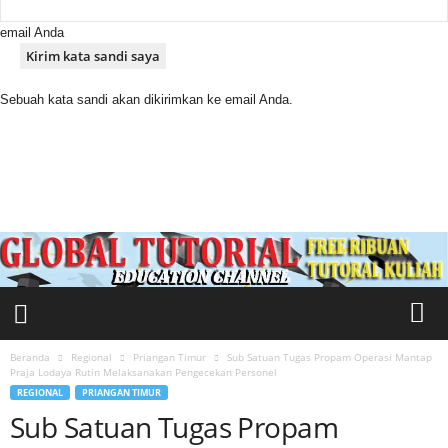
email Anda
Sebuah kata sandi akan dikirimkan ke email Anda.
M
e
d
i
a
S
a
k
t
i
Beranda
Regional
Priangan Timur
Sub Satuan Tugas Propam Operasi Mantap
Praja Lodaya Rutin Melaksanakan Pengecekan Personel
REGIONAL
PRIANGAN TIMUR
Sub Satuan Tugas Propam