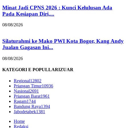
Minat Jadi CPNS 2026 : Kunci Kelulusan Ada
Pada Kesiapan Diri,...
08/08/2026
Silaturahmi ke Mako PWI Kota Bogor, Kang Andy
Jualan Gagasan Ini...
08/08/2026
KATEGORI E POPULLARIZUAR
Regional
12802
Priangan Timur
10936
Nasional
2691
Priangan Barat
1961
Ragam
1744
Bandung Raya
1394
Jabodetabek
1381
Home
Redaksi