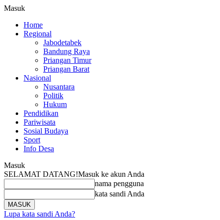
Masuk
Home
Regional
Jabodetabek
Bandung Raya
Priangan Timur
Priangan Barat
Nasional
Nusantara
Politik
Hukum
Pendidikan
Pariwisata
Sosial Budaya
Sport
Info Desa
Masuk
SELAMAT DATANG!
Masuk ke akun Anda
nama pengguna
kata sandi Anda
Lupa kata sandi Anda?