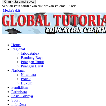
Sebuah kata sandi akan dikirimkan ke email Anda.
MediaSakti
Home
Regional
Jabodetabek
Bandung Raya
Priangan Timur
Priangan Barat
Nasional
Nusantara
Politik
Hukum
Pendidikan
Pariwisata
Sosial Budaya
Sport
Info Desa