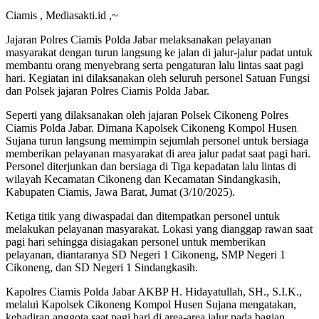
Ciamis , Mediasakti.id ,~
Jajaran Polres Ciamis Polda Jabar melaksanakan pelayanan
masyarakat dengan turun langsung ke jalan di jalur-jalur padat untuk
membantu orang menyebrang serta pengaturan lalu lintas saat pagi
hari. Kegiatan ini dilaksanakan oleh seluruh personel Satuan Fungsi
dan Polsek jajaran Polres Ciamis Polda Jabar.
Seperti yang dilaksanakan oleh jajaran Polsek Cikoneng Polres
Ciamis Polda Jabar. Dimana Kapolsek Cikoneng Kompol Husen
Sujana turun langsung memimpin sejumlah personel untuk bersiaga
memberikan pelayanan masyarakat di area jalur padat saat pagi hari.
Personel diterjunkan dan bersiaga di Tiga kepadatan lalu lintas di
wilayah Kecamatan Cikoneng dan Kecamatan Sindangkasih,
Kabupaten Ciamis, Jawa Barat, Jumat (3/10/2025).
Ketiga titik yang diwaspadai dan ditempatkan personel untuk
melakukan pelayanan masyarakat. Lokasi yang dianggap rawan saat
pagi hari sehingga disiagakan personel untuk memberikan
pelayanan, diantaranya SD Negeri 1 Cikoneng, SMP Negeri 1
Cikoneng, dan SD Negeri 1 Sindangkasih.
Kapolres Ciamis Polda Jabar AKBP H. Hidayatullah, SH., S.I.K.,
melalui Kapolsek Cikoneng Kompol Husen Sujana mengatakan,
kehadiran anggota saat pagi hari di area-area jalur pada bagian