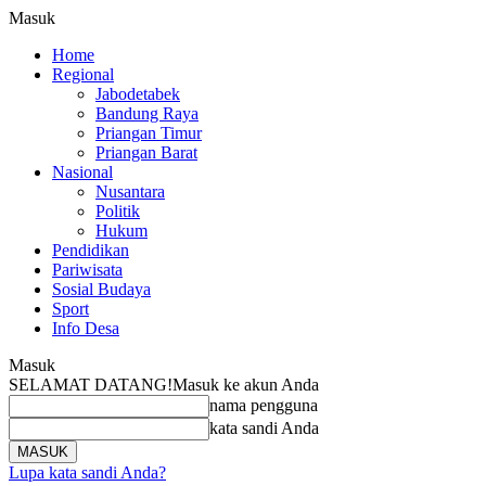
Masuk
Home
Regional
Jabodetabek
Bandung Raya
Priangan Timur
Priangan Barat
Nasional
Nusantara
Politik
Hukum
Pendidikan
Pariwisata
Sosial Budaya
Sport
Info Desa
Masuk
SELAMAT DATANG!
Masuk ke akun Anda
nama pengguna
kata sandi Anda
Lupa kata sandi Anda?