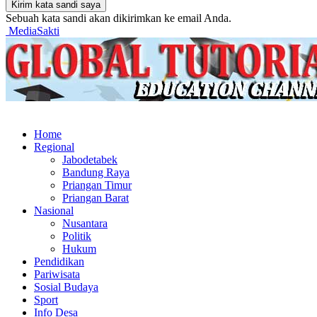
Sebuah kata sandi akan dikirimkan ke email Anda.
MediaSakti
Home
Regional
Jabodetabek
Bandung Raya
Priangan Timur
Priangan Barat
Nasional
Nusantara
Politik
Hukum
Pendidikan
Pariwisata
Sosial Budaya
Sport
Info Desa