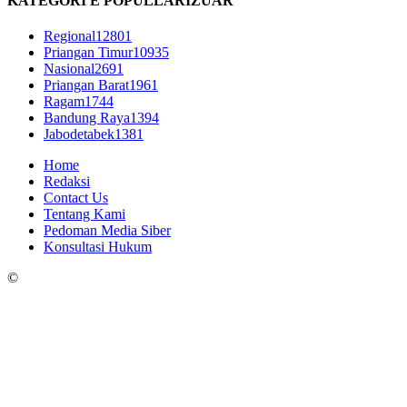
KATEGORI E POPULLARIZUAR
Regional
12801
Priangan Timur
10935
Nasional
2691
Priangan Barat
1961
Ragam
1744
Bandung Raya
1394
Jabodetabek
1381
Home
Redaksi
Contact Us
Tentang Kami
Pedoman Media Siber
Konsultasi Hukum
©