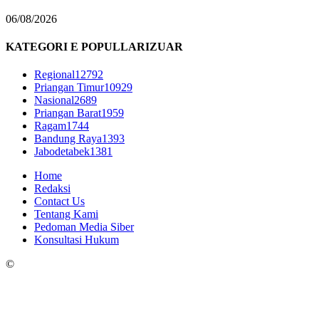
06/08/2026
KATEGORI E POPULLARIZUAR
Regional
12792
Priangan Timur
10929
Nasional
2689
Priangan Barat
1959
Ragam
1744
Bandung Raya
1393
Jabodetabek
1381
Home
Redaksi
Contact Us
Tentang Kami
Pedoman Media Siber
Konsultasi Hukum
©