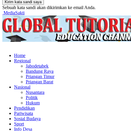
Sebuah kata sandi akan dikirimkan ke email Anda.
MediaSakti
Home
Regional
Jabodetabek
Bandung Raya
Priangan Timur
Priangan Barat
Nasional
Nusantara
Politik
Hukum
Pendidikan
Pariwisata
Sosial Budaya
Sport
Info Desa