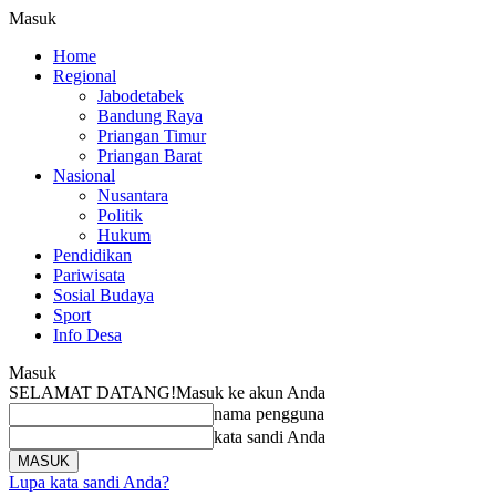
Masuk
Home
Regional
Jabodetabek
Bandung Raya
Priangan Timur
Priangan Barat
Nasional
Nusantara
Politik
Hukum
Pendidikan
Pariwisata
Sosial Budaya
Sport
Info Desa
Masuk
SELAMAT DATANG!
Masuk ke akun Anda
nama pengguna
kata sandi Anda
Lupa kata sandi Anda?