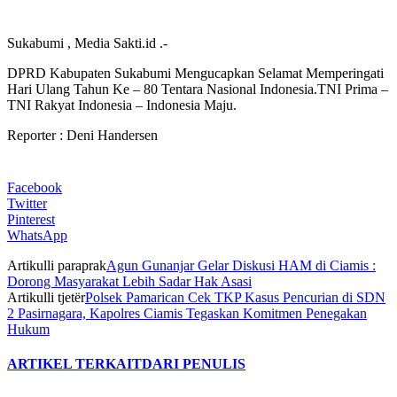
Sukabumi , Media Sakti.id .-
DPRD Kabupaten Sukabumi Mengucapkan Selamat Memperingati
Hari Ulang Tahun Ke – 80 Tentara Nasional Indonesia.TNI Prima –
TNI Rakyat Indonesia – Indonesia Maju.
Reporter : Deni Handersen
Facebook
Twitter
Pinterest
WhatsApp
Artikulli paraprak
Agun Gunanjar Gelar Diskusi HAM di Ciamis :
Dorong Masyarakat Lebih Sadar Hak Asasi
Artikulli tjetër
Polsek Pamarican Cek TKP Kasus Pencurian di SDN
2 Pasirnagara, Kapolres Ciamis Tegaskan Komitmen Penegakan
Hukum
ARTIKEL TERKAIT
DARI PENULIS