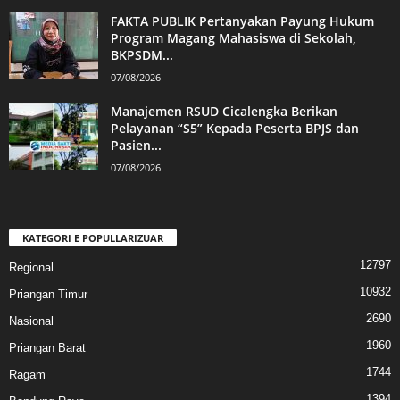
FAKTA PUBLIK Pertanyakan Payung Hukum
Program Magang Mahasiswa di Sekolah,
BKPSDM...
07/08/2026
Manajemen RSUD Cicalengka Berikan
Pelayanan “S5” Kepada Peserta BPJS dan
Pasien...
07/08/2026
KATEGORI E POPULLARIZUAR
12797
Regional
10932
Priangan Timur
2690
Nasional
1960
Priangan Barat
1744
Ragam
1394