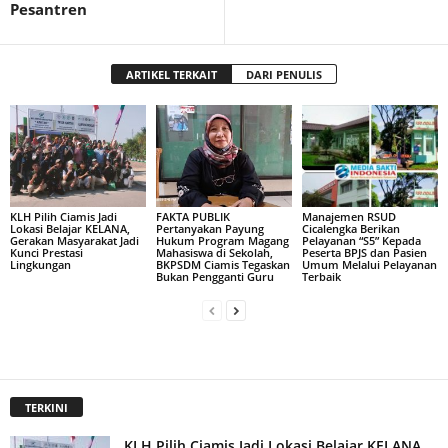
Pesantren
ARTIKEL TERKAIT
DARI PENULIS
KLH Pilih Ciamis Jadi
FAKTA PUBLIK
Manajemen RSUD
Lokasi Belajar KELANA,
Pertanyakan Payung
Cicalengka Berikan
Gerakan Masyarakat Jadi
Hukum Program Magang
Pelayanan “S5” Kepada
Kunci Prestasi
Mahasiswa di Sekolah,
Peserta BPJS dan Pasien
Lingkungan
BKPSDM Ciamis Tegaskan
Umum Melalui Pelayanan
Bukan Pengganti Guru
Terbaik
TERKINI
KLH Pilih Ciamis Jadi Lokasi Belajar KELANA,