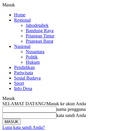
Masuk
Home
Regional
Jabodetabek
Bandung Raya
Priangan Timur
Priangan Barat
Nasional
Nusantara
Politik
Hukum
Pendidikan
Pariwisata
Sosial Budaya
Sport
Info Desa
Masuk
SELAMAT DATANG!
Masuk ke akun Anda
nama pengguna
kata sandi Anda
Lupa kata sandi Anda?