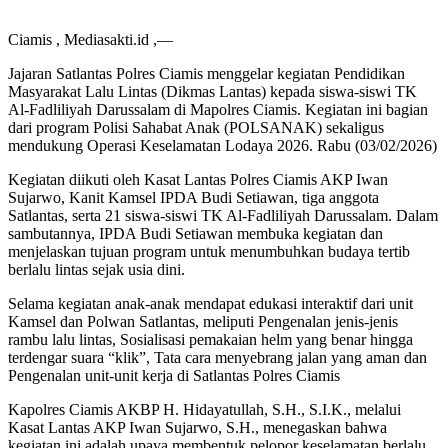
Ciamis , Mediasakti.id ,—
Jajaran Satlantas Polres Ciamis menggelar kegiatan Pendidikan
Masyarakat Lalu Lintas (Dikmas Lantas) kepada siswa-siswi TK
Al-Fadliliyah Darussalam di Mapolres Ciamis. Kegiatan ini bagian
dari program Polisi Sahabat Anak (POLSANAK) sekaligus
mendukung Operasi Keselamatan Lodaya 2026. Rabu (03/02/2026)
Kegiatan diikuti oleh Kasat Lantas Polres Ciamis AKP Iwan
Sujarwo, Kanit Kamsel IPDA Budi Setiawan, tiga anggota
Satlantas, serta 21 siswa-siswi TK Al-Fadliliyah Darussalam. Dalam
sambutannya, IPDA Budi Setiawan membuka kegiatan dan
menjelaskan tujuan program untuk menumbuhkan budaya tertib
berlalu lintas sejak usia dini.
Selama kegiatan anak-anak mendapat edukasi interaktif dari unit
Kamsel dan Polwan Satlantas, meliputi Pengenalan jenis-jenis
rambu lalu lintas, Sosialisasi pemakaian helm yang benar hingga
terdengar suara “klik”, Tata cara menyebrang jalan yang aman dan
Pengenalan unit-unit kerja di Satlantas Polres Ciamis
Kapolres Ciamis AKBP H. Hidayatullah, S.H., S.I.K., melalui
Kasat Lantas AKP Iwan Sujarwo, S.H., menegaskan bahwa
kegiatan ini adalah upaya membentuk pelopor keselamatan berlalu