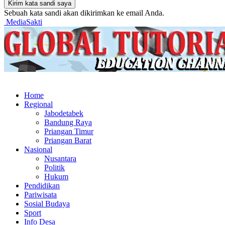
Sebuah kata sandi akan dikirimkan ke email Anda.
MediaSakti
Home
Regional
Jabodetabek
Bandung Raya
Priangan Timur
Priangan Barat
Nasional
Nusantara
Politik
Hukum
Pendidikan
Pariwisata
Sosial Budaya
Sport
Info Desa