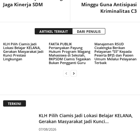
Jaga Kinerja SDM
Minggu Guna Antisipasi
Kriminalitas C3
ARTIKEL TERKAIT
DARI PENULIS
KLH Pilih Ciamis Jadi
FAKTA PUBLIK
Manajemen RSUD
Lokasi Belajar KELANA,
Pertanyakan Payung
Cicalengka Berikan
Gerakan Masyarakat Jadi
Hukum Program Magang
Pelayanan “S5” Kepada
Kunci Prestasi
Mahasiswa di Sekolah,
Peserta BPJS dan Pasien
Lingkungan
BKPSDM Ciamis Tegaskan
Umum Melalui Pelayanan
Bukan Pengganti Guru
Terbaik
TERKINI
KLH Pilih Ciamis Jadi Lokasi Belajar KELANA,
Gerakan Masyarakat Jadi Kunci...
07/08/2026