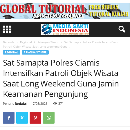
Beranda
Regional
Priangan Timur
Sat Samapta Polres Ciamis Intensifkan
Patroli Objek Wisata Saat Long Weekend Guna...
REGIONAL
PRIANGAN TIMUR
Sat Samapta Polres Ciamis
Intensifkan Patroli Objek Wisata
Saat Long Weekend Guna Jamin
Keamanan Pengunjung
Penulis
Redaksi
-
17/05/2026
371