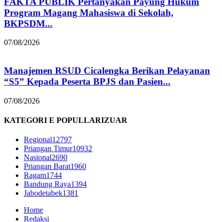
FAKTA PUBLIK Pertanyakan Payung Hukum
Program Magang Mahasiswa di Sekolah,
BKPSDM...
07/08/2026
Manajemen RSUD Cicalengka Berikan Pelayanan
“S5” Kepada Peserta BPJS dan Pasien...
07/08/2026
KATEGORI E POPULLARIZUAR
Regional
12797
Priangan Timur
10932
Nasional
2690
Priangan Barat
1960
Ragam
1744
Bandung Raya
1394
Jabodetabek
1381
Home
Redaksi