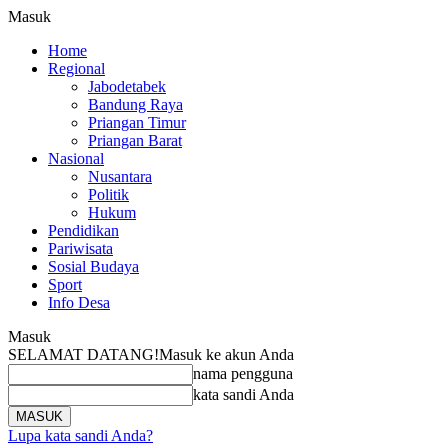
Masuk
Home
Regional
Jabodetabek
Bandung Raya
Priangan Timur
Priangan Barat
Nasional
Nusantara
Politik
Hukum
Pendidikan
Pariwisata
Sosial Budaya
Sport
Info Desa
Masuk
SELAMAT DATANG!
Masuk ke akun Anda
nama pengguna
kata sandi Anda
Lupa kata sandi Anda?