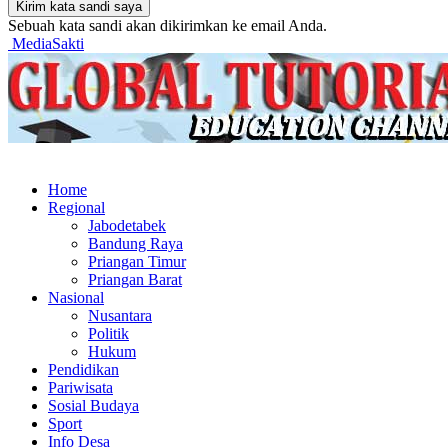
Sebuah kata sandi akan dikirimkan ke email Anda.
MediaSakti
Home
Regional
Jabodetabek
Bandung Raya
Priangan Timur
Priangan Barat
Nasional
Nusantara
Politik
Hukum
Pendidikan
Pariwisata
Sosial Budaya
Sport
Info Desa