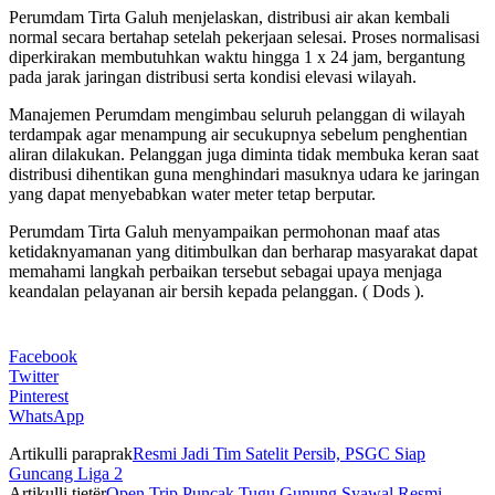
Perumdam Tirta Galuh menjelaskan, distribusi air akan kembali
normal secara bertahap setelah pekerjaan selesai. Proses normalisasi
diperkirakan membutuhkan waktu hingga 1 x 24 jam, bergantung
pada jarak jaringan distribusi serta kondisi elevasi wilayah.
Manajemen Perumdam mengimbau seluruh pelanggan di wilayah
terdampak agar menampung air secukupnya sebelum penghentian
aliran dilakukan. Pelanggan juga diminta tidak membuka keran saat
distribusi dihentikan guna menghindari masuknya udara ke jaringan
yang dapat menyebabkan water meter tetap berputar.
Perumdam Tirta Galuh menyampaikan permohonan maaf atas
ketidaknyamanan yang ditimbulkan dan berharap masyarakat dapat
memahami langkah perbaikan tersebut sebagai upaya menjaga
keandalan pelayanan air bersih kepada pelanggan. ( Dods ).
Facebook
Twitter
Pinterest
WhatsApp
Artikulli paraprak
Resmi Jadi Tim Satelit Persib, PSGC Siap
Guncang Liga 2
Artikulli tjetër
Open Trip Puncak Tugu Gunung Syawal Resmi