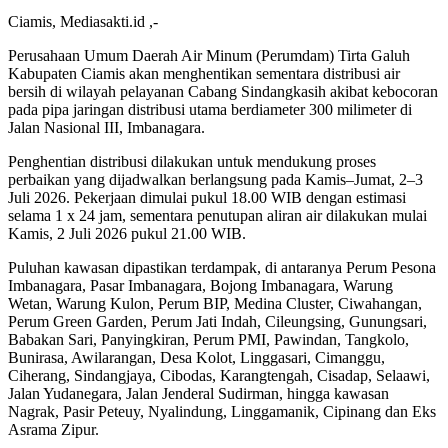
Ciamis, Mediasakti.id ,-
Perusahaan Umum Daerah Air Minum (Perumdam) Tirta Galuh
Kabupaten Ciamis akan menghentikan sementara distribusi air
bersih di wilayah pelayanan Cabang Sindangkasih akibat kebocoran
pada pipa jaringan distribusi utama berdiameter 300 milimeter di
Jalan Nasional III, Imbanagara.
Penghentian distribusi dilakukan untuk mendukung proses
perbaikan yang dijadwalkan berlangsung pada Kamis–Jumat, 2–3
Juli 2026. Pekerjaan dimulai pukul 18.00 WIB dengan estimasi
selama 1 x 24 jam, sementara penutupan aliran air dilakukan mulai
Kamis, 2 Juli 2026 pukul 21.00 WIB.
Puluhan kawasan dipastikan terdampak, di antaranya Perum Pesona
Imbanagara, Pasar Imbanagara, Bojong Imbanagara, Warung
Wetan, Warung Kulon, Perum BIP, Medina Cluster, Ciwahangan,
Perum Green Garden, Perum Jati Indah, Cileungsing, Gunungsari,
Babakan Sari, Panyingkiran, Perum PMI, Pawindan, Tangkolo,
Bunirasa, Awilarangan, Desa Kolot, Linggasari, Cimanggu,
Ciherang, Sindangjaya, Cibodas, Karangtengah, Cisadap, Selaawi,
Jalan Yudanegara, Jalan Jenderal Sudirman, hingga kawasan
Nagrak, Pasir Peteuy, Nyalindung, Linggamanik, Cipinang dan Eks
Asrama Zipur.