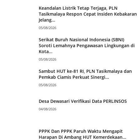
Keandalan Listrik Tetap Terjaga, PLN
Tasikmalaya Respon Cepat Insiden Kebakaran
Jelang...
05/08/2026
Serikat Buruh Nasional Indonesia (SBNI)
Soroti Lemahnya Pengawasan Lingkungan di
Kota...
05/08/2026
Sambut HUT ke-81 RI, PLN Tasikmalaya dan
Pemkab Ciamis Perkuat Sinergi...
05/08/2026
Desa Dewasari Verifikasi Data PERLINSOS
04/08/2026
PPPK Dan PPPK Paruh Waktu Mengapit
Harapan Di Ambang HUT Kemerdekaan...