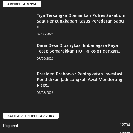
ARTIKEL LAINNYA
Tiga Tersangka Diamankan Polres Sukabumi
Saat Pengungkapan Kasus Peredaran Sabu
di...
07/08/2026
Dana Desa Dipangkas, Imbanagara Raya
Tetap Semarakkan HUT RI ke-81 dengan...
07/08/2026
Presiden Prabowo : Peningkatan Investasi
Pendidikan Jadi Langkah Awal Mendorong
Riset...
07/08/2026
KATEGORI E POPULLARIZUAR
12794
Regional