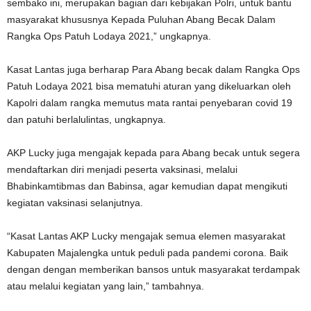
sembako ini, merupakan bagian dari kebijakan Polri, untuk bantu
masyarakat khususnya Kepada Puluhan Abang Becak Dalam
Rangka Ops Patuh Lodaya 2021,” ungkapnya.
Kasat Lantas juga berharap Para Abang becak dalam Rangka Ops
Patuh Lodaya 2021 bisa mematuhi aturan yang dikeluarkan oleh
Kapolri dalam rangka memutus mata rantai penyebaran covid 19
dan patuhi berlalulintas, ungkapnya.
AKP Lucky juga mengajak kepada para Abang becak untuk segera
mendaftarkan diri menjadi peserta vaksinasi, melalui
Bhabinkamtibmas dan Babinsa, agar kemudian dapat mengikuti
kegiatan vaksinasi selanjutnya.
“Kasat Lantas AKP Lucky mengajak semua elemen masyarakat
Kabupaten Majalengka untuk peduli pada pandemi corona. Baik
dengan dengan memberikan bansos untuk masyarakat terdampak
atau melalui kegiatan yang lain,” tambahnya.