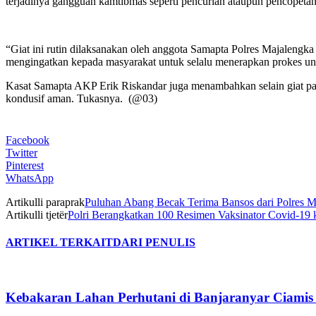
terjadinya gangguan kamtibmas seperti pencurian ataupun pencopetan
“Giat ini rutin dilaksanakan oleh anggota Samapta Polres Majalengk
mengingatkan kepada masyarakat untuk selalu menerapkan prokes un
Kasat Samapta AKP Erik Riskandar juga menambahkan selain giat pat
kondusif aman. Tukasnya. (@03)
Facebook
Twitter
Pinterest
WhatsApp
Artikulli paraprak
Puluhan Abang Becak Terima Bansos dari Polres M
Artikulli tjetër
Polri Berangkatkan 100 Resimen Vaksinator Covid-1
ARTIKEL TERKAIT
DARI PENULIS
Kebakaran Lahan Perhutani di Banjaranyar Ciamis