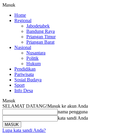
Masuk
Home
Regional
Jabodetabek
Bandung Raya
Priangan Timur
Priangan Barat
Nasional
Nusantara
Politik
Hukum
Pendidikan
Pariwisata
Sosial Budaya
Sport
Info Desa
Masuk
SELAMAT DATANG!
Masuk ke akun Anda
nama pengguna
kata sandi Anda
Lupa kata sandi Anda?