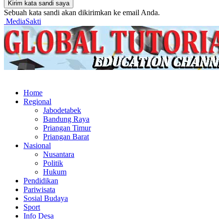
Sebuah kata sandi akan dikirimkan ke email Anda.
MediaSakti
Home
Regional
Jabodetabek
Bandung Raya
Priangan Timur
Priangan Barat
Nasional
Nusantara
Politik
Hukum
Pendidikan
Pariwisata
Sosial Budaya
Sport
Info Desa