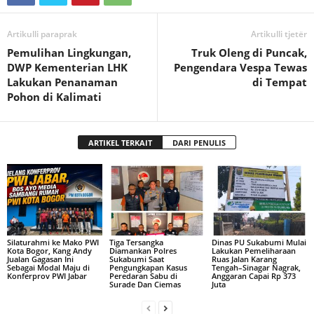
Artikulli paraprak
Artikulli tjetër
Pemulihan Lingkungan,
Truk Oleng di Puncak,
DWP Kementerian LHK
Pengendara Vespa Tewas
Lakukan Penanaman
di Tempat
Pohon di Kalimati
ARTIKEL TERKAIT
DARI PENULIS
Silaturahmi ke Mako PWI
Tiga Tersangka
Dinas PU Sukabumi Mulai
Kota Bogor, Kang Andy
Diamankan Polres
Lakukan Pemeliharaan
Jualan Gagasan Ini
Sukabumi Saat
Ruas Jalan Karang
Sebagai Modal Maju di
Pengungkapan Kasus
Tengah–Sinagar Nagrak,
Konferprov PWI Jabar
Peredaran Sabu di
Anggaran Capai Rp 373
Surade Dan Ciemas
Juta