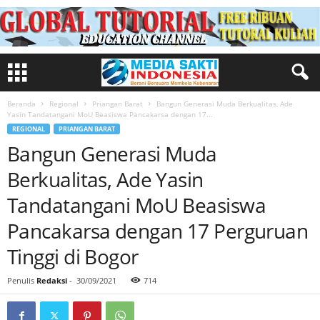
Beranda
Regional
Priangan Barat
Bangun Generasi Muda Berkualitas, Ade
Yasin Tandatangani MoU Beasiswa Pancakarsa dengan 17...
REGIONAL
PRIANGAN BARAT
Bangun Generasi Muda
Berkualitas, Ade Yasin
Tandatangani MoU Beasiswa
Pancakarsa dengan 17 Perguruan
Tinggi di Bogor
Penulis
Redaksi
-
30/09/2021
714