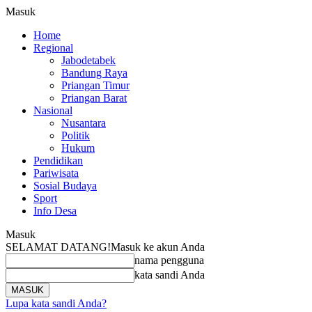
Masuk
Home
Regional
Jabodetabek
Bandung Raya
Priangan Timur
Priangan Barat
Nasional
Nusantara
Politik
Hukum
Pendidikan
Pariwisata
Sosial Budaya
Sport
Info Desa
Masuk
SELAMAT DATANG!
Masuk ke akun Anda
nama pengguna
kata sandi Anda
Lupa kata sandi Anda?