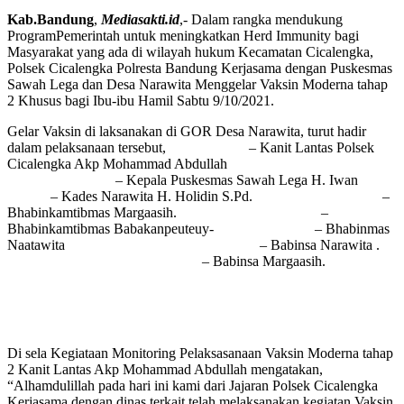
Kab.Bandung
,
Mediasakti.id
,- Dalam rangka mendukung
ProgramPemerintah untuk meningkatkan Herd Immunity bagi
Masyarakat yang ada di wilayah hukum Kecamatan Cicalengka,
Polsek Cicalengka Polresta Bandung Kerjasama dengan Puskesmas
Sawah Lega dan Desa Narawita Menggelar Vaksin Moderna tahap
2 Khusus bagi Ibu-ibu Hamil Sabtu 9/10/2021.
Gelar Vaksin di laksanakan di GOR Desa Narawita, turut hadir
dalam pelaksanaan tersebut, – Kanit Lantas Polsek
Cicalengka Akp Mohammad Abdullah
– Kepala Puskesmas Sawah Lega H. Iwan
– Kades Narawita H. Holidin S.Pd. –
Bhabinkamtibmas Margaasih. –
Bhabinkamtibmas Babakanpeuteuy- – Bhabinmas
Naatawita – Babinsa Narawita .
– Babinsa Margaasih.
Di sela Kegiataan Monitoring Pelaksasanaan Vaksin Moderna tahap
2 Kanit Lantas Akp Mohammad Abdullah mengatakan,
“Alhamdulillah pada hari ini kami dari Jajaran Polsek Cicalengka
Kerjasama dengan dinas terkait telah melaksanakan kegiatan Vaksin