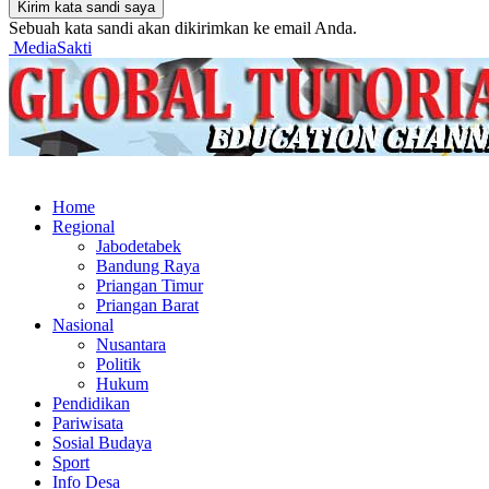
Sebuah kata sandi akan dikirimkan ke email Anda.
MediaSakti
Home
Regional
Jabodetabek
Bandung Raya
Priangan Timur
Priangan Barat
Nasional
Nusantara
Politik
Hukum
Pendidikan
Pariwisata
Sosial Budaya
Sport
Info Desa