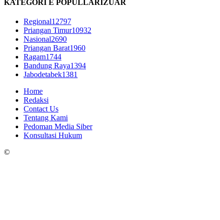
KATEGORI E POPULLARIZUAR
Regional
12797
Priangan Timur
10932
Nasional
2690
Priangan Barat
1960
Ragam
1744
Bandung Raya
1394
Jabodetabek
1381
Home
Redaksi
Contact Us
Tentang Kami
Pedoman Media Siber
Konsultasi Hukum
©