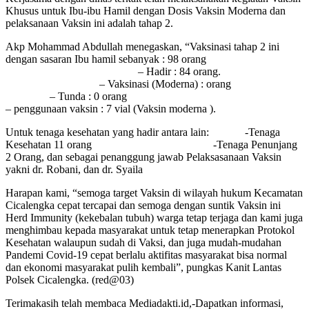
Khusus untuk Ibu-ibu Hamil dengan Dosis Vaksin Moderna dan
pelaksanaan Vaksin ini adalah tahap 2.
Akp Mohammad Abdullah menegaskan, “Vaksinasi tahap 2 ini
dengan sasaran Ibu hamil sebanyak : 98 orang
– Hadir : 84 orang.
– Vaksinasi (Moderna) : orang
– Tunda : 0 orang
– penggunaan vaksin : 7 vial (Vaksin moderna ).
Untuk tenaga kesehatan yang hadir antara lain: -Tenaga
Kesehatan 11 orang -Tenaga Penunjang
2 Orang, dan sebagai penanggung jawab Pelaksasanaan Vaksin
yakni dr. Robani, dan dr. Syaila
Harapan kami, “semoga target Vaksin di wilayah hukum Kecamatan
Cicalengka cepat tercapai dan semoga dengan suntik Vaksin ini
Herd Immunity (kekebalan tubuh) warga tetap terjaga dan kami juga
menghimbau kepada masyarakat untuk tetap menerapkan Protokol
Kesehatan walaupun sudah di Vaksi, dan juga mudah-mudahan
Pandemi Covid-19 cepat berlalu aktifitas masyarakat bisa normal
dan ekonomi masyarakat pulih kembali”, pungkas Kanit Lantas
Polsek Cicalengka. (red@03)
Terimakasih telah membaca Mediadakti.id,-Dapatkan informasi,