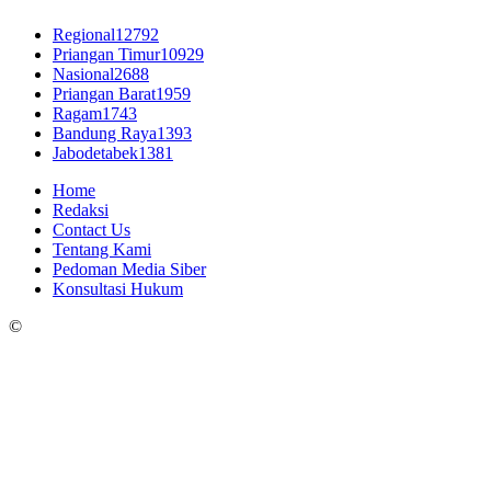
Regional
12792
Priangan Timur
10929
Nasional
2688
Priangan Barat
1959
Ragam
1743
Bandung Raya
1393
Jabodetabek
1381
Home
Redaksi
Contact Us
Tentang Kami
Pedoman Media Siber
Konsultasi Hukum
©