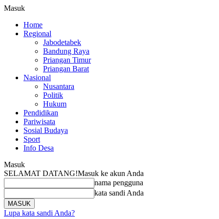
Masuk
Home
Regional
Jabodetabek
Bandung Raya
Priangan Timur
Priangan Barat
Nasional
Nusantara
Politik
Hukum
Pendidikan
Pariwisata
Sosial Budaya
Sport
Info Desa
Masuk
SELAMAT DATANG!
Masuk ke akun Anda
nama pengguna
kata sandi Anda
Lupa kata sandi Anda?