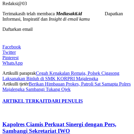
Redaksi@03
Terimakasih telah membaca
Mediasakti.id
Dapatkan
Informasi, Inspiratif dan
Insight di email kamu
Daftarkan email
Facebook
Twitter
Pinterest
WhatsApp
Artikulli paraprak
Cegah Kenakalan Remaja, Polsek Cigasong
Laksanakan Binluh di SMK KORPRI Majalengka
Artikulli tjetër
Berikan Himbauan Prokes, Patroli Sat Samapta Polres
Majalengka Sambangi Tukang Ojek
ARTIKEL TERKAIT
DARI PENULIS
Kapolres Ciamis Perkuat Sinergi dengan Pers,
Sambangi Sekretariat IWO