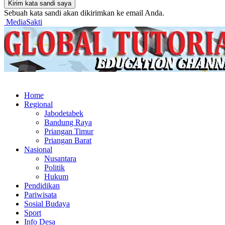
Sebuah kata sandi akan dikirimkan ke email Anda.
MediaSakti
Home
Regional
Jabodetabek
Bandung Raya
Priangan Timur
Priangan Barat
Nasional
Nusantara
Politik
Hukum
Pendidikan
Pariwisata
Sosial Budaya
Sport
Info Desa