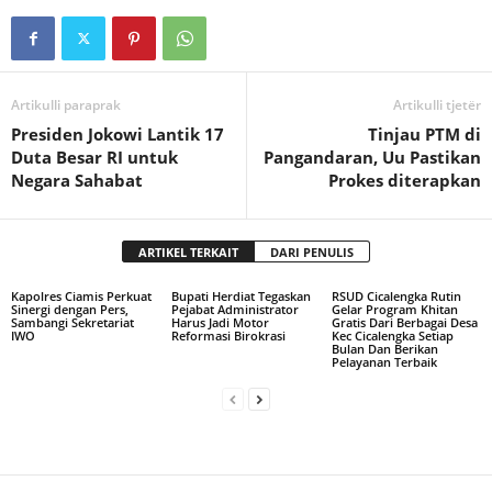
Artikulli paraprak
Artikulli tjetër
Presiden Jokowi Lantik 17
Tinjau PTM di
Duta Besar RI untuk
Pangandaran, Uu Pastikan
Negara Sahabat
Prokes diterapkan
ARTIKEL TERKAIT
DARI PENULIS
Kapolres Ciamis Perkuat
Bupati Herdiat Tegaskan
RSUD Cicalengka Rutin
Sinergi dengan Pers,
Pejabat Administrator
Gelar Program Khitan
Sambangi Sekretariat
Harus Jadi Motor
Gratis Dari Berbagai Desa
IWO
Reformasi Birokrasi
Kec Cicalengka Setiap
Bulan Dan Berikan
Pelayanan Terbaik