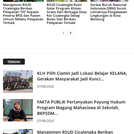
Manajemen RSUD
RSUD Cicalengka Rutin
Serikat Buruh Nasional
Cicalengka Berikan
Gelar Program Khitan
Indonesia (SBNI) Soroti
Pelayanan “S5” Kepada
Gratis Dari Berbagai Desa
Lemahnya Pengawasan
Peserta BPJS dan Pasien
Kec Cicalengka Setiap
Lingkungan di Kota
Umum Melalui Pelayanan
Bulan Dan Berikan
Bandung
Terbaik
Pelayanan Terbaik
TERKINI
KLH Pilih Ciamis Jadi Lokasi Belajar KELANA,
Gerakan Masyarakat Jadi Kunci...
07/08/2026
FAKTA PUBLIK Pertanyakan Payung Hukum
Program Magang Mahasiswa di Sekolah,
BKPSDM...
07/08/2026
Manajemen RSUD Cicalengka Berikan