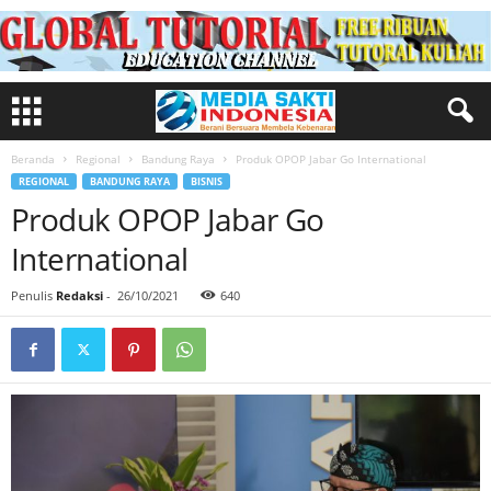
Beranda
Regional
Bandung Raya
Produk OPOP Jabar Go International
REGIONAL
BANDUNG RAYA
BISNIS
Produk OPOP Jabar Go
International
Penulis
Redaksi
-
26/10/2021
640