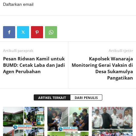
Daftarkan email
Artikulli paraprak
Artikulli tjetër
Pesan Ridwan Kamil untuk
Kapolsek Wanaraja
BUMD: Cetak Laba dan Jadi
Monitoring Gerai Vaksin di
Agen Perubahan
Desa Sukamulya
Pangatikan
ARTIKEL TERKAIT
DARI PENULIS