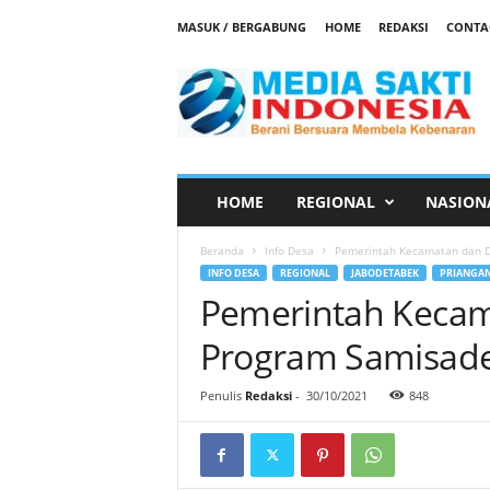
MASUK / BERGABUNG
HOME
REDAKSI
CONTA
M
e
d
i
a
S
a
HOME
REGIONAL
NASION
k
t
Beranda
Info Desa
Pemerintah Kecamatan dan De
i
INFO DESA
REGIONAL
JABODETABEK
PRIANGAN
Pemerintah Kecam
Program Samisade
Penulis
Redaksi
-
30/10/2021
848