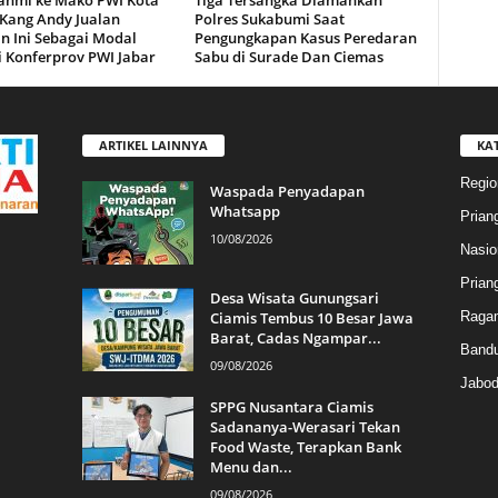
rahmi ke Mako PWI Kota
Tiga Tersangka Diamankan
 Kang Andy Jualan
Polres Sukabumi Saat
n Ini Sebagai Modal
Pengungkapan Kasus Peredaran
i Konferprov PWI Jabar
Sabu di Surade Dan Ciemas
ARTIKEL LAINNYA
KA
Regio
Waspada Penyadapan
Whatsapp
Prian
10/08/2026
Nasio
Prian
Desa Wisata Gunungsari
Ciamis Tembus 10 Besar Jawa
Raga
Barat, Cadas Ngampar...
Band
09/08/2026
Jabod
SPPG Nusantara Ciamis
Sadananya-Werasari Tekan
Food Waste, Terapkan Bank
Menu dan...
09/08/2026