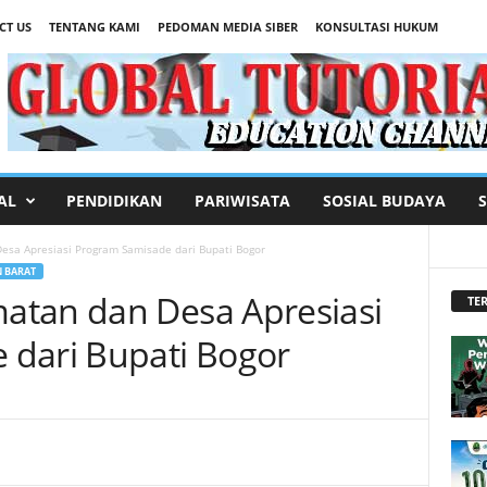
CT US
TENTANG KAMI
PEDOMAN MEDIA SIBER
KONSULTASI HUKUM
AL
PENDIDIKAN
PARIWISATA
SOSIAL BUDAYA
sa Apresiasi Program Samisade dari Bupati Bogor
 BARAT
atan dan Desa Apresiasi
TER
 dari Bupati Bogor