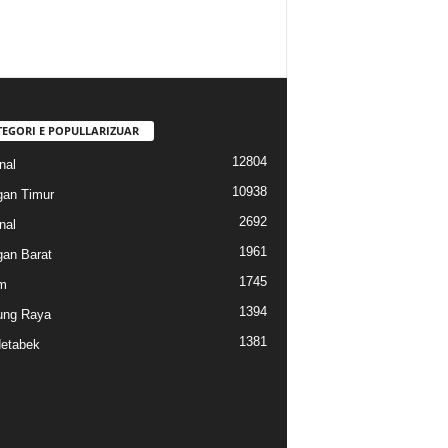
TEGORI E POPULLARIZUAR
12804
nal
10938
gan Timur
2692
nal
1961
gan Barat
1745
m
1394
ung Raya
1381
etabek