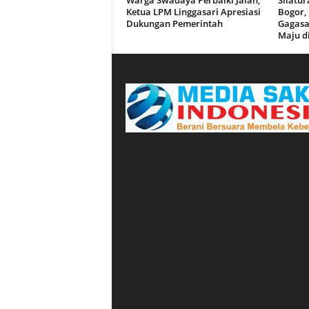
Warga Swadaya Perbaiki Jalan,
Silatu
Ketua LPM Linggasari Apresiasi
Bogor,
Dukungan Pemerintah
Gagasa
Maju d