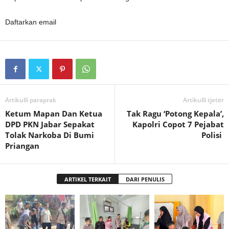
Daftarkan email
Artikulli paraprak
Artikulli tjetër
Ketum Mapan Dan Ketua
Tak Ragu ‘Potong Kepala’,
DPD PKN Jabar Sepakat
Kapolri Copot 7 Pejabat
Tolak Narkoba Di Bumi
Polisi
Priangan
ARTIKEL TERKAIT
DARI PENULIS