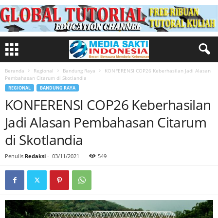
Beranda
Regional
Bandung Raya
KONFERENSI COP26 Keberhasilan Jadi Alasan
Pembahasan Citarum di Skotlandia
REGIONAL
BANDUNG RAYA
KONFERENSI COP26 Keberhasilan
Jadi Alasan Pembahasan Citarum
di Skotlandia
Penulis
Redaksi
-
03/11/2021
549