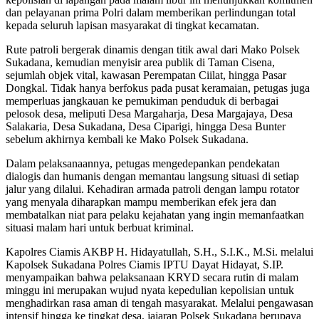
dan pelayanan prima Polri dalam memberikan perlindungan total
kepada seluruh lapisan masyarakat di tingkat kecamatan.
Rute patroli bergerak dinamis dengan titik awal dari Mako Polsek
Sukadana, kemudian menyisir area publik di Taman Cisena,
sejumlah objek vital, kawasan Perempatan Ciilat, hingga Pasar
Dongkal. Tidak hanya berfokus pada pusat keramaian, petugas juga
memperluas jangkauan ke pemukiman penduduk di berbagai
pelosok desa, meliputi Desa Margaharja, Desa Margajaya, Desa
Salakaria, Desa Sukadana, Desa Ciparigi, hingga Desa Bunter
sebelum akhirnya kembali ke Mako Polsek Sukadana.
Dalam pelaksanaannya, petugas mengedepankan pendekatan
dialogis dan humanis dengan memantau langsung situasi di setiap
jalur yang dilalui. Kehadiran armada patroli dengan lampu rotator
yang menyala diharapkan mampu memberikan efek jera dan
membatalkan niat para pelaku kejahatan yang ingin memanfaatkan
situasi malam hari untuk berbuat kriminal.
Kapolres Ciamis AKBP H. Hidayatullah, S.H., S.I.K., M.Si. melalui
Kapolsek Sukadana Polres Ciamis IPTU Dayat Hidayat, S.IP.
menyampaikan bahwa pelaksanaan KRYD secara rutin di malam
minggu ini merupakan wujud nyata kepedulian kepolisian untuk
menghadirkan rasa aman di tengah masyarakat. Melalui pengawasan
intensif hingga ke tingkat desa, jajaran Polsek Sukadana berupaya