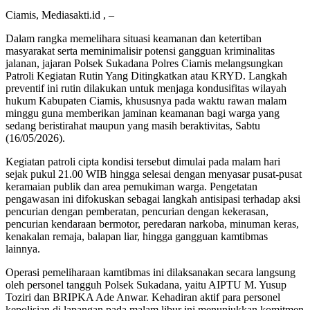
Ciamis, Mediasakti.id , –
Dalam rangka memelihara situasi keamanan dan ketertiban
masyarakat serta meminimalisir potensi gangguan kriminalitas
jalanan, jajaran Polsek Sukadana Polres Ciamis melangsungkan
Patroli Kegiatan Rutin Yang Ditingkatkan atau KRYD. Langkah
preventif ini rutin dilakukan untuk menjaga kondusifitas wilayah
hukum Kabupaten Ciamis, khususnya pada waktu rawan malam
minggu guna memberikan jaminan keamanan bagi warga yang
sedang beristirahat maupun yang masih beraktivitas, Sabtu
(16/05/2026).
Kegiatan patroli cipta kondisi tersebut dimulai pada malam hari
sejak pukul 21.00 WIB hingga selesai dengan menyasar pusat-pusat
keramaian publik dan area pemukiman warga. Pengetatan
pengawasan ini difokuskan sebagai langkah antisipasi terhadap aksi
pencurian dengan pemberatan, pencurian dengan kekerasan,
pencurian kendaraan bermotor, peredaran narkoba, minuman keras,
kenakalan remaja, balapan liar, hingga gangguan kamtibmas
lainnya.
Operasi pemeliharaan kamtibmas ini dilaksanakan secara langsung
oleh personel tangguh Polsek Sukadana, yaitu AIPTU M. Yusup
Toziri dan BRIPKA Ade Anwar. Kehadiran aktif para personel
kepolisian di lapangan pada malam libur ini menunjukkan komitmen