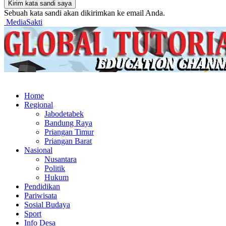
Sebuah kata sandi akan dikirimkan ke email Anda.
MediaSakti
Home
Regional
Jabodetabek
Bandung Raya
Priangan Timur
Priangan Barat
Nasional
Nusantara
Politik
Hukum
Pendidikan
Pariwisata
Sosial Budaya
Sport
Info Desa