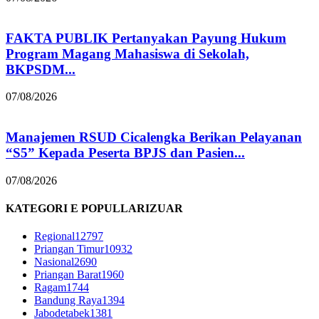
FAKTA PUBLIK Pertanyakan Payung Hukum
Program Magang Mahasiswa di Sekolah,
BKPSDM...
07/08/2026
Manajemen RSUD Cicalengka Berikan Pelayanan
“S5” Kepada Peserta BPJS dan Pasien...
07/08/2026
KATEGORI E POPULLARIZUAR
Regional
12797
Priangan Timur
10932
Nasional
2690
Priangan Barat
1960
Ragam
1744
Bandung Raya
1394
Jabodetabek
1381