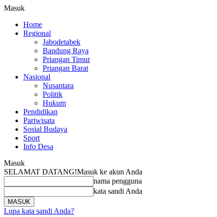
Masuk
Home
Regional
Jabodetabek
Bandung Raya
Priangan Timur
Priangan Barat
Nasional
Nusantara
Politik
Hukum
Pendidikan
Pariwisata
Sosial Budaya
Sport
Info Desa
Masuk
SELAMAT DATANG!
Masuk ke akun Anda
nama pengguna
kata sandi Anda
Lupa kata sandi Anda?