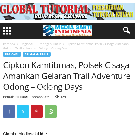
Beranda
Regional
Priangan Timur
Cipkon Kamtibmas, Polsek Cisaga Amankan
Gelaran Trail Adventure Odong – Odong Days
REGIONAL
PRIANGAN TIMUR
Cipkon Kamtibmas, Polsek Cisaga
Amankan Gelaran Trail Adventure
Odong – Odong Days
Penulis
Redaksi
-
09/06/2026
184
Ciamis, Mediasakti.id ,~