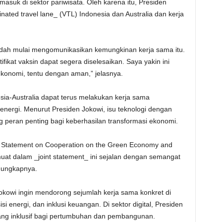
asuk di sektor pariwisata. Oleh karena itu, Presiden
ted travel lane_ (VTL) Indonesia dan Australia dan kerja
dah mulai mengomunikasikan kemungkinan kerja sama itu.
kat vaksin dapat segera diselesaikan. Saya yakin ini
onomi, tentu dengan aman,” jelasnya.
esia-Australia dapat terus melakukan kerja sama
energi. Menurut Presiden Jokowi, isu teknologi dengan
 peran penting bagi keberhasilan transformasi ekonomi.
nt Statement on Cooperation on the Green Economy and
uat dalam _joint statement_ ini sejalan dengan semangat
” ungkapnya.
okowi ingin mendorong sejumlah kerja sama konkret di
si energi, dan inklusi keuangan. Di sektor digital, Presiden
 yang inklusif bagi pertumbuhan dan pembangunan.