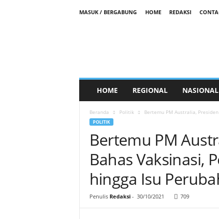
MASUK / BERGABUNG
HOME
REDAKSI
CONTA
M
e
d
i
a
S
a
HOME
REGIONAL
NASIONAL
k
t
Beranda
Politik
Bertemu PM Australia, Presiden
i
POLITIK
Bertemu PM Austra
Bahas Vaksinasi, 
hingga Isu Peruba
Penulis
Redaksi
-
30/10/2021
709