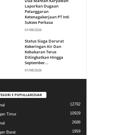
Dua Mantan Karyawan
Laporkan Dugaan
Pelanggaran
Ketenagakerjaan PT Inti
Sukses Perkasa
01/08/2026
Status Siaga Darurat
Kekeringan Air Dan
Kebakaran Terus
Ditingkatkan Hingga
September...
01/08/2026
TEGORI E POPULLARIZUAR
12792
nal
10929
gan Timur
2688
nal
1959
gan Barat