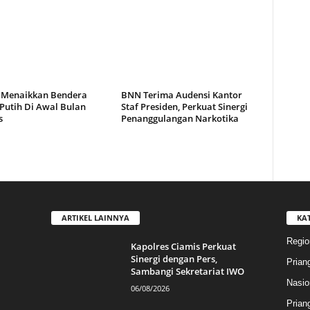
Menaikkan Bendera
BNN Terima Audensi Kantor
Putih Di Awal Bulan
Staf Presiden, Perkuat Sinergi
s
Penanggulangan Narkotika
ARTIKEL LAINNYA
KA
Regio
Kapolres Ciamis Perkuat
Sinergi dengan Pers,
Prian
Sambangi Sekretariat IWO
Nasio
06/08/2026
Prian