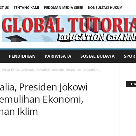
CT US
TENTANG KAMI
PEDOMAN MEDIA SIBER
KONSULTASI HUKUM
PENDIDIKAN
PARIWISATA
SOSIAL BUDAYA
SPOR
 Jokowi Bahas Vaksinasi, Pemulihan Ekonomi, hingga Isu Perubahan...
lia, Presiden Jokowi
TER
Pemulihan Ekonomi,
han Iklim