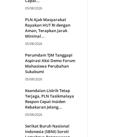
Capai...
05/08/2026
PLN Ajak Masyarakat
Rayakan HUT RI dengan
Aman, Terapkan Jarak
Minimal...
05/08/2026
Perumdam TJM Tanggapi
Aspirasi Aksi Demo Forum
Mahasiswa Perubahan
Sukabumi
05/08/2026
Keandalan Listrik Tetap
Terjaga, PLN Tasikmalaya
Respon Cepat Insiden
Kebakaran Jelang...
05/08/2026
Serikat Buruh Nasional
Indonesia (SBNI) Soroti
Lemahnya Pengawasan